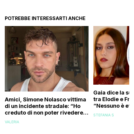
POTREBBE INTERESSARTI ANCHE
Gaia dice la su
tra Elodie e Fr
Amici, Simone Nolasco vittima
“Nessuno è ete
di un incidente stradale: “Ho
trovo folle che
creduto di non poter rivedere
STEFANIA S
più la mia famiglia”
VALERIA