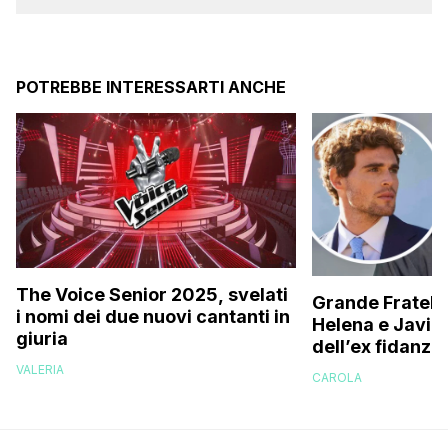
POTREBBE INTERESSARTI ANCHE
The Voice Senior 2025, svelati
Grande Fratello
i nomi dei due nuovi cantanti in
Helena e Javier
giuria
dell’ex fidanzat
sta succedend
VALERIA
CAROLA