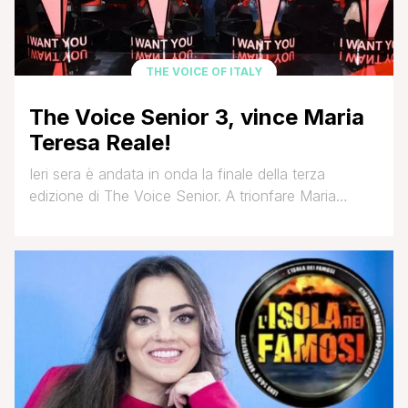
THE VOICE OF ITALY
The Voice Senior 3, vince Maria
Teresa Reale!
Ieri sera è andata in onda la finale della terza
edizione di The Voice Senior. A trionfare Maria
Teresa Reale, del team Clementino che ha battuto il
compagno di squadra Alex Sure, Lisa Manosperti del
team Bertè ed Emilio Paolo Piluso della squadra
Ricchi e Poveri. Durante lo scontro finale, Maria
Teresa si é esibita sulle [']