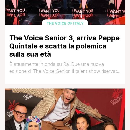
THE VOICE OF ITALY
The Voice Senior 3, arriva Peppe
Quintale e scatta la polemica
sulla sua età
È attualmente in onda su Rai Due una nuova
edizione di The Voice Senior, il talent show riservato
ai “grandi” condotto da Antonella Clerici, che con la
puntata di ieri ha fatto il boom di ascolti: oltre 4
milioni di telespettatori. La giuria, in particolare,
durante la serata, è rimasta colpita da una voce
molto [']