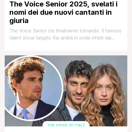
The Voice Senior 2025, svelati i
nomi dei due nuovi cantanti in
giuria
The Voice Senior sta finalmente tornando. Il famoso
talent show targato Rai andrà in onda infatti dal
prossimo 14 novembre, in prima serata sempre su
Rai Uno. La conduttrice Antonella Clerici ha
recentemente ufficializzato e confermato la giuria:
Loredana Bertè, Clementino e Arisa. Salta dunque
Gigi D'Alessio, come già dichiarato in precedenza, in
quanto ha [']
THE VOICE OF ITALY