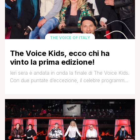
THE VOICE OF ITALY
The Voice Kids, ecco chi ha
vinto la prima edizione!
Ieri sera è andata in onda la finale di The Voice Kids.
Con due puntate d’eccezione, il celebre programma
si è aperto alla versione dedicata ai più piccoli e ha
visto esibirsi i talenti del nostro Paese. La versione
Senior si era conclusa qualche settimana fa con la
vittoria di Maria Teresa Reale del team [']