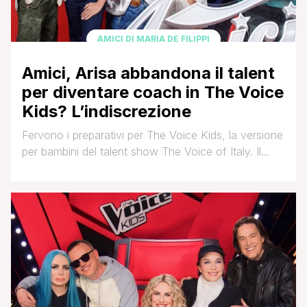
AMICI DI MARIA DE FILIPPI
Amici, Arisa abbandona il talent
per diventare coach in The Voice
Kids? L’indiscrezione
Fervono i preparativi per The Voice Kids, la versione
per bambini del talent show The Voice of Italy. Il
talent che prevede quattro coach che compongono
le loro squadre di cantanti amatoriali sbarcherà in Rai
nella versione per bambini, dopo il test di sole due
puntate in cui ha riscosso grande successo. È
proprio questo [']