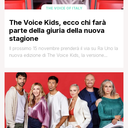
THE VOICE OF ITALY
The Voice Kids, ecco chi farà
parte della giuria della nuova
stagione
Il prossimo 15 novembre prenderà il via su Ra Uno la
nuova edizione di The Voice Kids, la versione
dedicata ai bambini del celebre format canoro in cui
persone comuni con la passione per il canto si
mettono alla prova davanti ad una giuria composta
da quattro star della musica, che voltati di spalle
devono [']