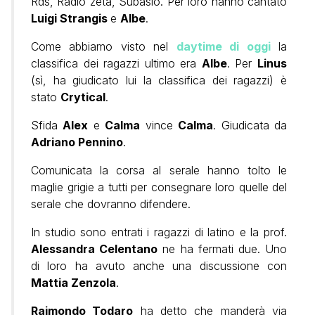
Rds, Radio zeta, Subasio. Per loro hanno cantato
Luigi Strangis
e
Albe
.
Come abbiamo visto nel
daytime di oggi
la
classifica dei ragazzi ultimo era
Albe
. Per
Linus
(sì, ha giudicato lui la classifica dei ragazzi) è
stato
Crytical
.
Sfida
Alex
e
Calma
vince
Calma
. Giudicata da
Adriano Pennino
.
Comunicata la corsa al serale hanno tolto le
maglie grigie a tutti per consegnare loro quelle del
serale che dovranno difendere.
In studio sono entrati i ragazzi di latino e la prof.
Alessandra Celentano
ne ha fermati due. Uno
di loro ha avuto anche una discussione con
Mattia Zenzola
.
Raimondo Todaro
ha detto che manderà via