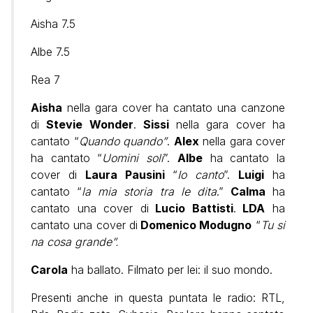
Aisha 7.5
Albe 7.5
Rea 7
Aisha
nella gara cover ha cantato una canzone
di
Stevie Wonder
.
Sissi
nella gara cover ha
cantato “
Quando quando”
.
Alex
nella gara cover
ha cantato “
Uomini soli
”.
Albe
ha cantato la
cover di
Laura Pausini
“
Io canto
”.
Luigi
ha
cantato “
la mia storia tra le dita
.”
Calma
ha
cantato una cover di
Lucio Battisti
.
LDA
ha
cantato una cover di
Domenico Modugno
“
Tu si
na cosa grande”.
Carola
ha ballato. Filmato per lei: il suo mondo.
Presenti anche in questa puntata le radio: RTL,