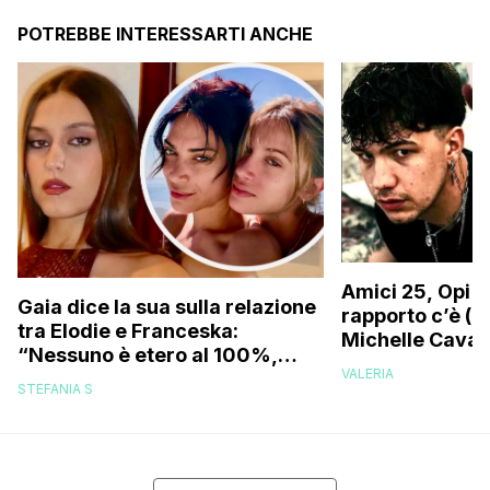
POTREBBE INTERESSARTI ANCHE
Amici 25, Opi s
Gaia dice la sua sulla relazione
rapporto c’è (da
tra Elodie e Franceska:
Michelle Caval
“Nessuno è etero al 100%,
VALERIA
trovo folle che…”
STEFANIA S