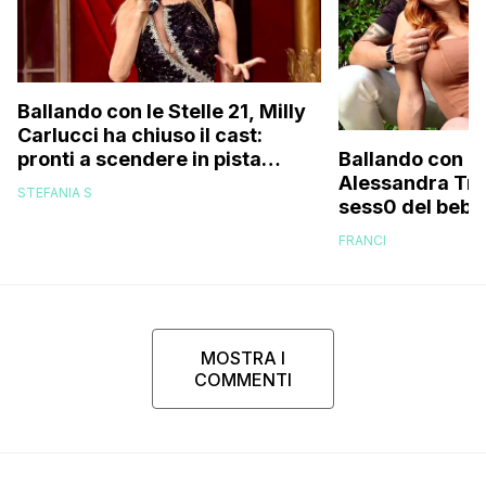
Ballando con le Stelle 21, Milly
Carlucci ha chiuso il cast:
pronti a scendere in pista
Ballando con le
anche un personaggio molto
Alessandra Tripo
STEFANIA S
discusso e un ex del Gf Vip
sess0 del bebè 
FRANCI
MOSTRA I
COMMENTI