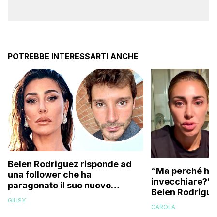
POTREBBE INTERESSARTI ANCHE
Belen Rodriguez risponde ad
“Ma perché hai
una follower che ha
invecchiare?”: l
paragonato il suo nuovo
Belen Rodriguez
compagno all’ex marito
GIUSY
Stefano De Martino
CAROLA