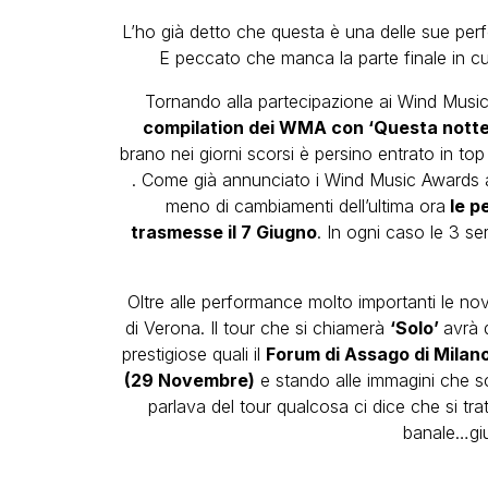
L’ho già detto che questa è una delle sue pe
E peccato che manca la parte finale in c
Tornando alla partecipazione ai Wind Musi
compilation dei WMA con ‘Questa notte 
brano nei giorni scorsi è persino entrato in to
. Come già annunciato i Wind Music Awards an
meno di cambiamenti dell’ultima ora
le p
trasmesse il 7 Giugno
. In ogni caso le 3 s
Oltre alle performance molto importanti le no
di Verona. Il tour che si chiamerà
‘Solo’
avrà 
prestigiose quali il
Forum di Assago di Milano
(29 Novembre)
e stando alle immagini che s
parlava del tour qualcosa ci dice che si tra
banale…giu