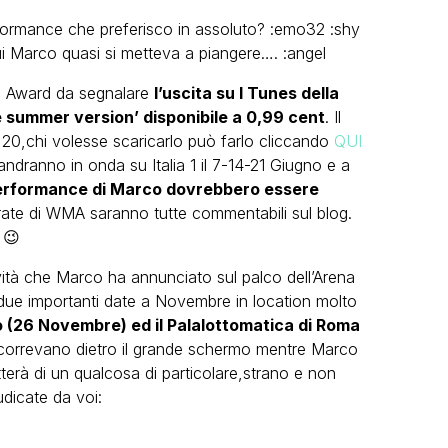
rformance che preferisco in assoluto? :emo32 :shy
ui Marco quasi si metteva a piangere…. :angel
c Award da segnalare
l’uscita su I Tunes della
summer version’ disponibile a 0,99 cent
. Il
p 20,chi volesse scaricarlo può farlo cliccando
QUI
dranno in onda su Italia 1 il 7-14-21 Giugno e a
erformance di Marco dovrebbero essere
erate di WMA saranno tutte commentabili sul blog.
😉
vità che Marco ha annunciato sul palco dell’Arena
due importanti date a Novembre in location molto
 (26 Novembre) ed il Palalottomatica di Roma
correvano dietro il grande schermo mentre Marco
tterà di un qualcosa di particolare,strano e non
dicate da voi: