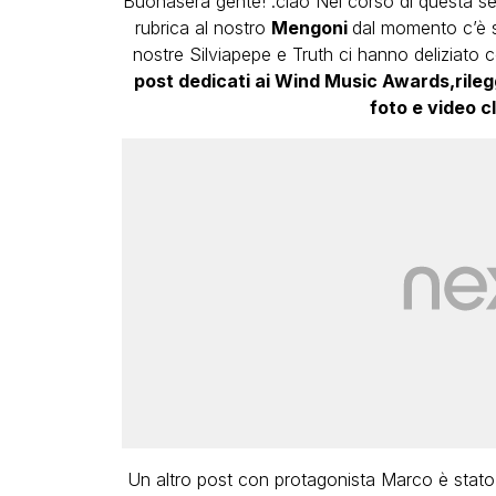
Buonasera gente! :ciao Nel corso di questa se
rubrica al nostro
Mengoni
dal momento c’è s
nostre Silviapepe e Truth ci hanno deliziato c
post dedicati ai Wind Music Awards,rilegg
foto e video c
Un altro post con protagonista Marco è stato