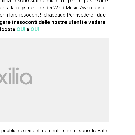
ttimana sono state dedicati un paio di post extra-
tata la registrazione dei Wind Music Awards e le
on i loro resoconti! :chapeaux Per rivedere i
due
ere i resoconti delle nostre utenti e vedere
liccate
QUI
e
QUI
.
 pubblicato ieri dal momento che mi sono trovata