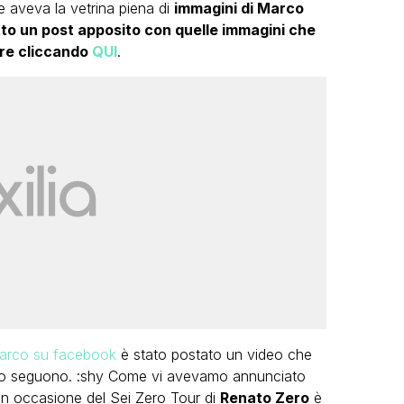
 aveva la vetrina piena di
immagini di Marco
tto un post apposito con quelle immagini che
re cliccando
QUI
.
 Marco su facebook
è stato postato un video che
he lo seguono. :shy Come vi avevamo annunciato
in occasione del Sei Zero Tour di
Renato Zero
è