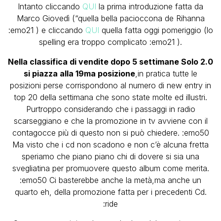
Intanto cliccando
QUI
la prima introduzione fatta da
Marco Giovedì (“quella bella pacioccona de Rihanna
:emo21 ) e cliccando
QUI
quella fatta oggi pomeriggio (lo
spelling era troppo complicato :emo21 ).
Nella classifica di vendite dopo 5 settimane Solo 2.0
si piazza alla 19ma posizione
,in pratica tutte le
posizioni perse corrispondono al numero di new entry in
top 20 della settimana che sono state molte ed illustri.
Purtroppo considerando che i passaggi in radio
scarseggiano e che la promozione in tv avviene con il
contagocce più di questo non si può chiedere. :emo50
Ma visto che i cd non scadono e non c’è alcuna fretta
speriamo che piano piano chi di dovere si sia una
svegliatina per promuovere questo album come merita.
:emo50 Ci basterebbe anche la metà,ma anche un
quarto eh, della promozione fatta per i precedenti Cd.
:ride