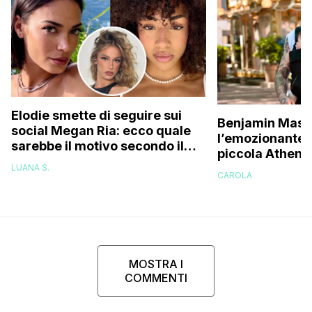
Elodie smette di seguire sui
Benjamin Masc
social Megan Ria: ecco quale
l’emozionante v
sarebbe il motivo secondo il
piccola Athena
web (e c’entra Franceska)
una figlia, pen
LUANA S.
CAROLA
essere capace
MOSTRA I
COMMENTI