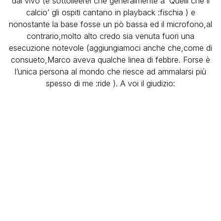
dal vivo (e sottolieerei che generalmente a ‘Quelli che il
calcio’ gli ospiti cantano in playback :fischia ) e
nonostante la base fosse un pò bassa ed il microfono,al
contrario,molto alto credo sia venuta fuori una
esecuzione notevole (aggiungiamoci anche che,come di
consueto,Marco aveva qualche linea di febbre. Forse è
l’unica persona al mondo che riesce ad ammalarsi più
spesso di me :ride ). A voi il giudizio: