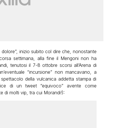
 il dolore”, inizio subito col dire che, nonostante
a scorsa settimana, alla fine il Mengoni non ha
i, tenutosi il 7-8 ottobre scorsi all’Arena di
 un’eventuale “incursione” non mancavano, a
o spettacolo della vulcanica addetta stampa di
utrice di un tweet “equivoco” avente come
di molti vip, tra cui Morandi!):