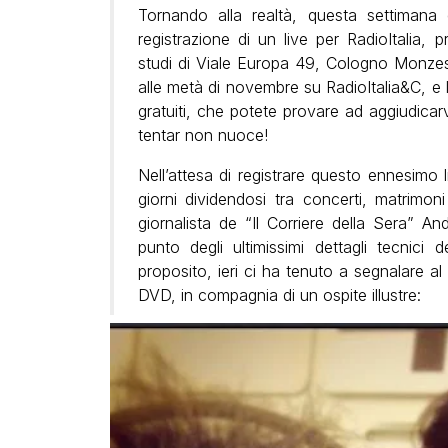
Tornando alla realtà, questa settimana 
registrazione di un live per RadioItalia, 
studi di Viale Europa 49, Cologno Monzese
alle metà di novembre su RadioItalia&C, e l
gratuiti, che potete provare ad aggiudicarvi
tentar non nuoce!
Nell’attesa di registrare questo ennesimo l
giorni dividendosi tra concerti, matrimon
giornalista de “Il Corriere della Sera” A
punto degli ultimissimi dettagli tecn
proposito, ieri ci ha tenuto a segnalare a
DVD, in compagnia di un ospite illustre: