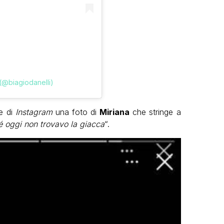
 (@biagiodanelli)
ie di
Instagram
una foto di
Miriana
che stringe a
 oggi non trovavo la giacca
“.