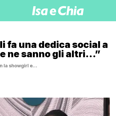
li fa una dedica social a
e ne sanno gli altri…”
on la showgirl e…