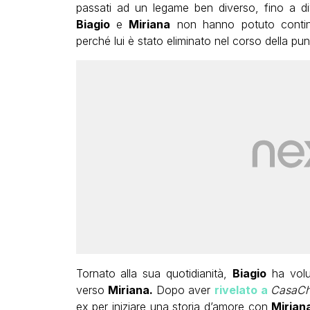
passati ad un legame ben diverso, fino a di
Biagio
e
Miriana
non hanno potuto continu
perché lui è stato eliminato nel corso della pun
Tornato alla sua quotidianità,
Biagio
ha volu
verso
Miriana.
Dopo aver
rivelato a
CasaC
ex per iniziare una storia d’amore con
Mirian