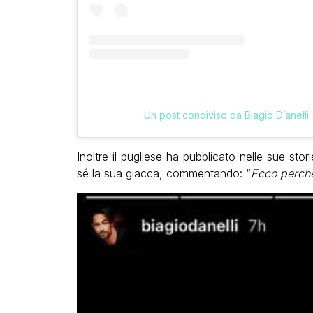
Un post condiviso da Biagio D’anelli
Inoltre il pugliese ha pubblicato nelle sue stor
sé la sua giacca, commentando: “
Ecco perché