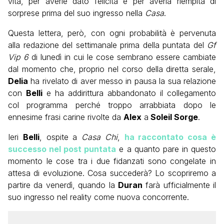
vita, per averle dato felicità e per averla riempita di
sorprese prima del suo ingresso nella
Casa
.
Questa lettera, però, con ogni probabilità è pervenuta
alla redazione del settimanale prima della puntata del
Gf
Vip 6
di lunedì in cui le cose sembrano essere cambiate
dal momento che, proprio nel corso della diretta serale,
Delia
ha rivelato di aver messo in pausa la sua relazione
con
Belli
e ha addirittura abbandonato il collegamento
col programma perché troppo arrabbiata dopo le
ennesime frasi carine rivolte da
Alex
a
Soleil Sorge
.
Ieri
Belli
, ospite a
Casa Chi
,
ha raccontato cosa è
successo nel post puntata
e a quanto pare in questo
momento le cose tra i due fidanzati sono congelate in
attesa di evoluzione. Cosa succederà? Lo scopriremo a
partire da venerdì, quando la
Duran
farà ufficialmente il
suo ingresso nel reality come nuova concorrente.