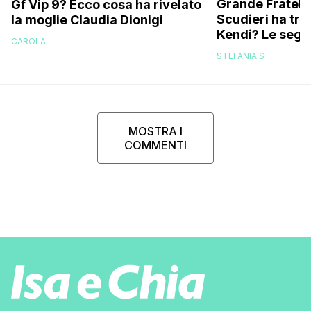
Grande Fratello
Gf Vip 9? Ecco cosa ha rivelato
Scudieri ha tra
la moglie Claudia Dionigi
Kendi? Le segna
CAROLA
replica dell’ex 
STEFANIA S
MOSTRA I
COMMENTI