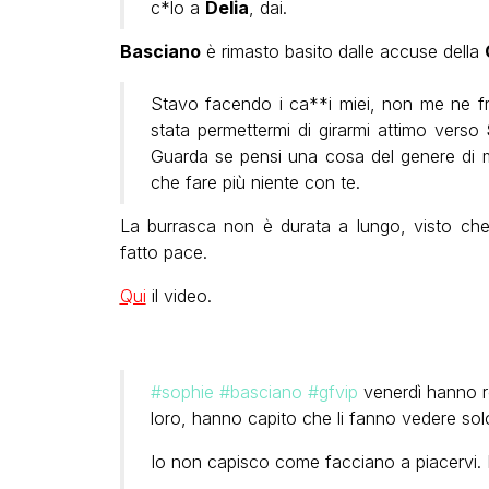
c*lo a
Delia
, dai.
Basciano
è rimasto basito dalle accuse della
Stavo facendo i ca**i miei, non me ne f
stata permettermi di girarmi attimo verso
Guarda se pensi una cosa del genere di
che fare più niente con te.
La burrasca non è durata a lungo, visto che 
fatto pace.
Qui
il video.
#sophie
#basciano
#gfvip
venerdì hanno r
loro, hanno capito che li fanno vedere solo 
Io non capisco come facciano a piacervi. F