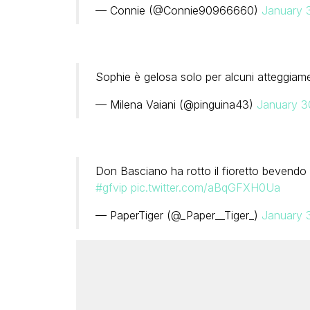
— Connie (@Connie90966660)
January 
Sophie è gelosa solo per alcuni atteggiamenti
— Milena Vaiani (@pinguina43)
January 3
Don Basciano ha rotto il fioretto bevend
#gfvip
pic.twitter.com/aBqGFXH0Ua
— PaperTiger (@_Paper__Tiger_)
January 