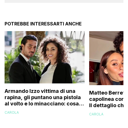
POTREBBE INTERESSARTI ANCHE
Armando Izzo vittima di una
Matteo Berretti
rapina, gli puntano una pistola
capolinea con V
al volto e lo minacciano: cosa
Il dettaglio ch
gli hanno rubato
inosservato
CAROLA
CAROLA