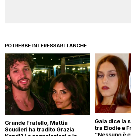
POTREBBE INTERESSARTI ANCHE
Gaia dice la su
Grande Fratello, Mattia
tra Elodie e Fr
Scudieri ha tradito Grazia
“Nessuno è ete