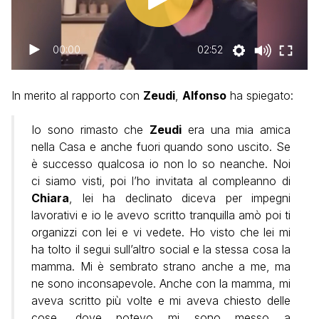
00:00
02:52
In merito al rapporto con
Zeudi
,
Alfonso
ha spiegato:
Io sono rimasto che
Zeudi
era una mia amica
nella Casa e anche fuori quando sono uscito. Se
è successo qualcosa io non lo so neanche. Noi
ci siamo visti, poi l’ho invitata al compleanno di
Chiara
, lei ha declinato diceva per impegni
lavorativi e io le avevo scritto tranquilla amò poi ti
organizzi con lei e vi vedete. Ho visto che lei mi
ha tolto il segui sull’altro social e la stessa cosa la
mamma. Mi è sembrato strano anche a me, ma
ne sono inconsapevole. Anche con la mamma, mi
aveva scritto più volte e mi aveva chiesto delle
cose, dove potevo mi sono messo a