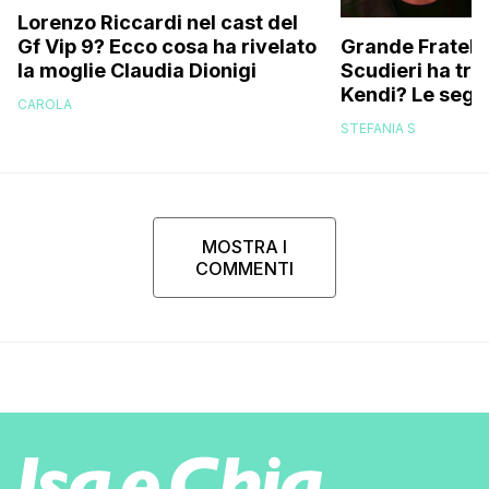
Lorenzo Riccardi nel cast del
Grande Fratello
Gf Vip 9? Ecco cosa ha rivelato
Scudieri ha tra
la moglie Claudia Dionigi
Kendi? Le segna
CAROLA
replica dell’ex 
STEFANIA S
MOSTRA I
COMMENTI