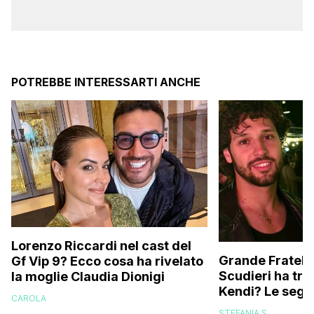
POTREBBE INTERESSARTI ANCHE
Lorenzo Riccardi nel cast del
Grande Fratello
Gf Vip 9? Ecco cosa ha rivelato
Scudieri ha tra
la moglie Claudia Dionigi
Kendi? Le segna
CAROLA
replica dell’ex 
STEFANIA S