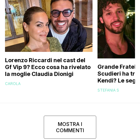
Lorenzo Riccardi nel cast del
Grande Fratello
Gf Vip 9? Ecco cosa ha rivelato
Scudieri ha tra
la moglie Claudia Dionigi
Kendi? Le segna
CAROLA
replica dell’ex 
STEFANIA S
MOSTRA I
COMMENTI