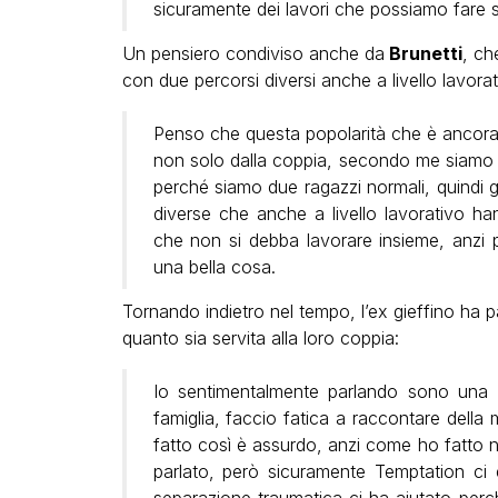
sicuramente dei lavori che possiamo fare s
Un pensiero condiviso anche da
Brunetti
, ch
con due percorsi diversi anche a livello lavorat
Penso che questa popolarità che è ancora s
non solo dalla coppia, secondo me siamo 
perché siamo due ragazzi normali, quindi 
diverse che anche a livello lavorativo han
che non si debba lavorare insieme, anzi p
una bella cosa.
Tornando indietro nel tempo, l’ex gieffino ha p
quanto sia servita alla loro coppia:
Io sentimentalmente parlando sono una 
famiglia, faccio fatica a raccontare della 
fatto così è assurdo, anzi come ho fatto n
parlato, però sicuramente Temptation ci 
separazione traumatica ci ha aiutato per