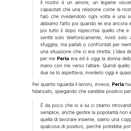
Il nostro è un amore, un legame viscer
capacitati che una relazione come la nostr
falò che rivedendolo ogni volta è una sc
abbiamo fatto poi quando lei era ancora 
poi tutto il dopo rispecchia quello che
sentiti solo telefonicamente, rivisti so
sfuggita, ma parlati o confrontati per nien
una situazione che ci era stretta. L’idea
per me
Perla
era ed è oggi la donna della
mano con me verso l’altare. Quindi quello
due se lo aspettava, rivederlo oggi è quas
Per quanto riguarda il lavoro, invece,
Perla
ha 
fidanzato, spiegando che sarebbe positivo per
È da poco che io e lui ci stiamo ritrovando
semplice, anche gestire la popolarità non è
quella di lavorare insieme, siamo una cop
qualcosa di positivo, perché potrebbe port