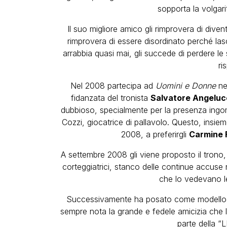
sopporta la volgar
Il suo migliore amico gli rimprovera di dive
rimprovera di essere disordinato perché las
arrabbia quasi mai, gli succede di perdere le
ri
Nel 2008 partecipa ad
Uomini e Donne
nel
fidanzata del tronista
Salvatore Angeluc
dubbioso, specialmente per la presenza ingomb
Cozzi, giocatrice di pallavolo. Questo, insie
2008, a preferirgli
Carmine
A settembre 2008 gli viene proposto il tron
corteggiatrici, stanco delle continue accuse n
che lo vedevano le
Successivamente ha posato come modello 
sempre nota la grande e fedele amicizia che lo
parte della 