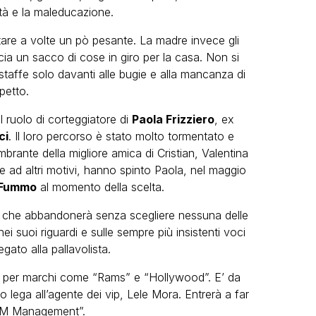
ità e la maleducazione.
ntare a volte un pò pesante. La madre invece gli
cia un sacco di cose in giro per la casa. Non si
 staffe solo davanti alle bugie e alla mancanza di
spetto.
 ruolo di corteggiatore di
Paola Frizziero
, ex
ci
. Il loro percorso è stato molto tormentato e
rante della migliore amica di Cristian, Valentina
me ad altri motivi, hanno spinto Paola, nel maggio
 Fummo
al momento della scelta.
o, che abbandonerà senza scegliere nessuna delle
ei suoi riguardi e sulle sempre più insistenti voci
gato alla pallavolista.
per marchi come “Rams” e “Hollywood”. E’ da
 lega all’agente dei vip, Lele Mora. Entrerà a far
“LM Management”.