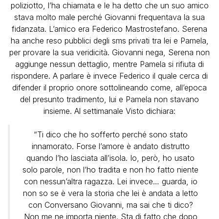
poliziotto, l’ha chiamata e le ha detto che un suo amico
stava molto male perché Giovanni frequentava la sua
fidanzata. L’amico era Federico Mastrostefano. Serena
ha anche reso pubblici degli sms privati tra lei e Pamela,
per provare la sua veridicità. Giovanni nega, Serena non
aggiunge nessun dettaglio, mentre Pamela si rifiuta di
rispondere. A parlare è invece Federico il quale cerca di
difender il proprio onore sottolineando come, all’epoca
del presunto tradimento, lui e Pamela non stavano
insieme. Al settimanale Visto dichiara:
“Ti dico che ho sofferto perché sono stato
innamorato. Forse l’amore è andato distrutto
quando l’ho lasciata all’isola. Io, però, ho usato
solo parole, non l’ho tradita e non ho fatto niente
con nessun’altra ragazza. Lei invece… guarda, io
non so se è vera la storia che lei è andata a letto
con Conversano Giovanni, ma sai che ti dico?
Non me ne importa niente. Sta di fatto che dopo