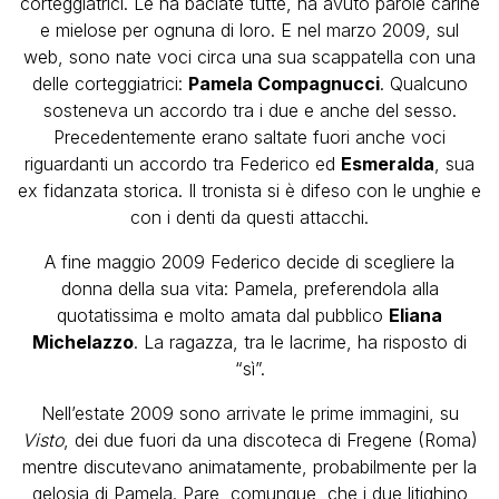
corteggiatrici. Le ha baciate tutte, ha avuto parole carine
e mielose per ognuna di loro. E nel marzo 2009, sul
web, sono nate voci circa una sua scappatella con una
delle corteggiatrici:
Pamela Compagnucci
. Qualcuno
sosteneva un accordo tra i due e anche del sesso.
Precedentemente erano saltate fuori anche voci
riguardanti un accordo tra Federico ed
Esmeralda
, sua
ex fidanzata storica. Il tronista si è difeso con le unghie e
con i denti da questi attacchi.
A fine maggio 2009 Federico decide di scegliere la
donna della sua vita: Pamela, preferendola alla
quotatissima e molto amata dal pubblico
Eliana
Michelazzo
. La ragazza, tra le lacrime, ha risposto di
“sì”.
Nell’estate 2009 sono arrivate le prime immagini, su
Visto
, dei due fuori da una discoteca di Fregene (Roma)
mentre discutevano animatamente, probabilmente per la
gelosia di Pamela. Pare, comunque, che i due litighino