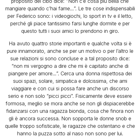
proposito del cibo dice: “Non c’è cosa più bella che
mangiare quando c’hai fame…”. Le tre cose indispensabili
per Federico sono: i videogiochi, lo sport in tv e il letto,
perché gli piace tantissimo farsi lunghe dormite e per
questo tutti i suoi amici lo prendono in giro.
Ha avuto quattro storie importanti e qualche volta si è
pure innamorato, anche se per un motivo o per l’altro le
sue relazioni si sono concluse e a tal proposito dice:
“non mi vergogno a dire che mi è capitato anche di
piangere per amore…”. Cerca una donna rispettosa dei
suoi spazi, solare, simpatica e dolcissima, che ami
viaggiare e con cui si possa fare anche un discorso
serio e non solo “picci picci”. Fisicamente deve essere
formosa, meglio se mora anche se non gli dispiacerebbe
fidanzarsi con una ragazza bionda, cosa che finora non
gli è ancora successa. Non sopporta le donne snob e
quelle troppo sofisticate, le ragazze che ostentano e che
hanno la puzza sotto al naso non sono per lui.