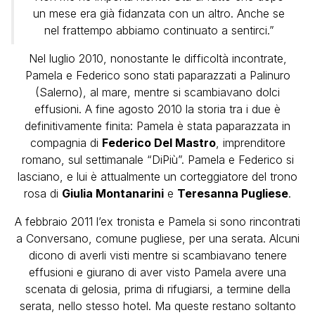
un mese era già fidanzata con un altro. Anche se
nel frattempo abbiamo continuato a sentirci.”
Nel luglio 2010, nonostante le difficoltà incontrate,
Pamela e Federico sono stati paparazzati a Palinuro
(Salerno), al mare, mentre si scambiavano dolci
effusioni. A fine agosto 2010 la storia tra i due è
definitivamente finita: Pamela è stata paparazzata in
compagnia di
Federico Del Mastro
, imprenditore
romano, sul settimanale “DiPiù”. Pamela e Federico si
lasciano, e lui è attualmente un corteggiatore del trono
rosa di
Giulia Montanarini
e
Teresanna Pugliese
.
A febbraio 2011 l’ex tronista e Pamela si sono rincontrati
a Conversano, comune pugliese, per una serata. Alcuni
dicono di averli visti mentre si scambiavano tenere
effusioni e giurano di aver visto Pamela avere una
scenata di gelosia, prima di rifugiarsi, a termine della
serata, nello stesso hotel. Ma queste restano soltanto