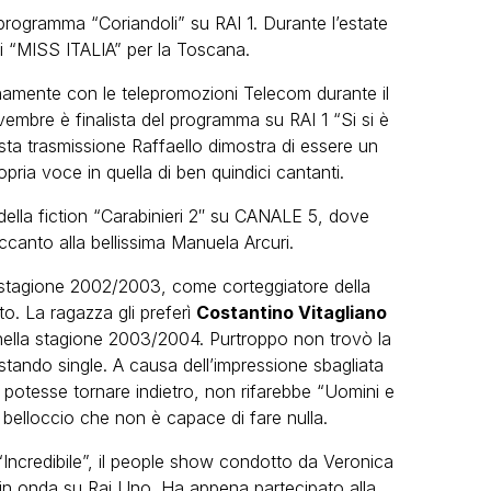
 programma “Coriandoli” su RAI 1. Durante l’estate
di “MISS ITALIA” per la Toscana.
amente con le telepromozioni Telecom durante il
vembre è finalista del programma su RAI 1 “Si si è
sta trasmissione Raffaello dimostra di essere un
pria voce in quella di ben quindici cantanti.
della fiction “Carabinieri 2″ su CANALE 5, dove
accanto alla bellissima Manuela Arcuri.
stagione 2002/2003, come corteggiatore della
to. La ragazza gli preferì
Costantino Vitagliano
o nella stagione 2003/2004. Purtroppo non trovò la
stando single. A causa dell’impressione sbagliata
e potesse tornare indietro, non rifarebbe “Uomini e
 belloccio che non è capace di fare nulla.
 “Incredibile”, il people show condotto da Veronica
 in onda su Rai Uno. Ha appena partecipato alla