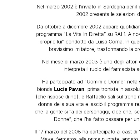
Nel marzo 2002 è l’inviato in Sardegna per il
2002 presenta le selezioni 
Da ottobre a dicembre 2002 appare quotidian
programma “La Vita In Diretta” su RAI 1. A no
proprio lui” condotto da Luisa Corna. In que
bravissimo imitatore, trasformando la pro
Nel mese di marzo 2003 è uno degli attori 
interpreta il ruolo del farmacista 
Ha partecipato ad “Uomini e Donne” nella 
bionda
Lucia Pavan
, prima tronista in assolu
(che rispose di no), e Raffaello salì sul tron
donna della sua vita e lasciò il programma re
che la gente si fa dei personaggi, dice che, s
Donne”, che l’ha fatto passare per un
Il 17 marzo del 2008 ha partecipato al cast di
Maya, fermatosi alla prima puntata, andato