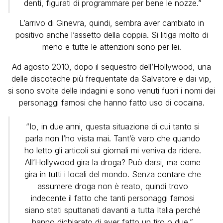
denti, figurati di programmare per bene le nozze.”
L’arrivo di Ginevra, quindi, sembra aver cambiato in
positivo anche l’assetto della coppia. Si litiga molto di
meno e tutte le attenzioni sono per lei.
Ad agosto 2010, dopo il sequestro dell’Hollywood, una
delle discoteche più frequentate da Salvatore e dai vip,
si sono svolte delle indagini e sono venuti fuori i nomi dei
personaggi famosi che hanno fatto uso di cocaina.
“Io, in due anni, questa situazione di cui tanto si
parla non l’ho vista mai. Tant’è vero che quando
ho letto gli articoli sui giornali mi veniva da ridere.
All’Hollywood gira la droga? Può darsi, ma come
gira in tutti i locali del mondo. Senza contare che
assumere droga non è reato, quindi trovo
indecente il fatto che tanti personaggi famosi
siano stati sputtanati davanti a tutta Italia perché
hanno dichiarato di aver fatto un tiro o due.”