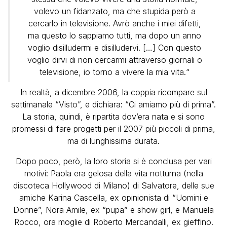
volevo un fidanzato, ma che stupida però a
cercarlo in televisione. Avrò anche i miei difetti,
ma questo lo sappiamo tutti, ma dopo un anno
voglio disilludermi e disilludervi. […] Con questo
voglio dirvi di non cercarmi attraverso giornali o
televisione, io torno a vivere la mia vita.“
In realtà, a dicembre 2006, la coppia ricompare sul
settimanale “Visto”, e dichiara: “Ci amiamo più di prima”.
La storia, quindi, è ripartita dov’era nata e si sono
promessi di fare progetti per il 2007 più piccoli di prima,
ma di lunghissima durata.
Dopo poco, però, la loro storia si è conclusa per vari
motivi: Paola era gelosa della vita notturna (nella
discoteca Hollywood di Milano) di Salvatore, delle sue
amiche Karina Cascella, ex opinionista di “Uomini e
Donne”, Nora Amile, ex “pupa” e show girl, e Manuela
Rocco, ora moglie di Roberto Mercandalli, ex gieffino.