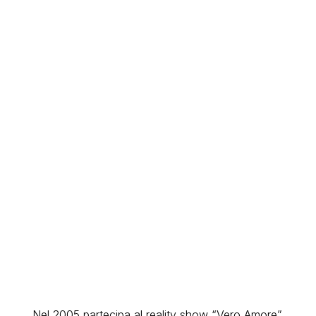
Nel 2005 partecipa al reality show “Vero Amore”,