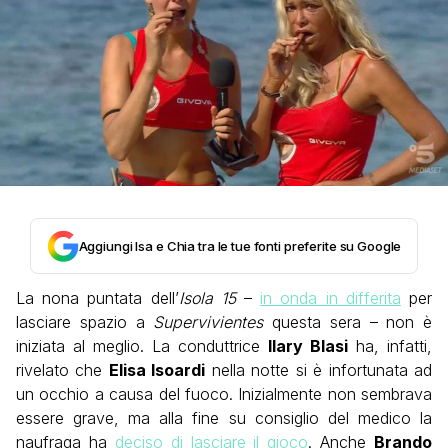
Aggiungi Isa e Chia tra le tue fonti preferite su Google
La nona puntata dell’
Isola 15
–
in onda in differita
per
lasciare spazio a
Supervivientes
questa sera – non è
iniziata al meglio. La conduttrice
Ilary Blasi
ha, infatti,
rivelato che
Elisa Isoardi
nella notte si è infortunata ad
un occhio a causa del fuoco. Inizialmente non sembrava
essere grave, ma alla fine su consiglio del medico la
naufraga ha
deciso di lasciare il gioco
. Anche
Brando