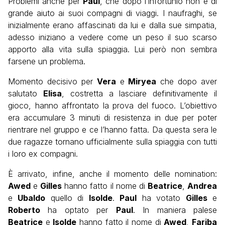
Problemi anche per
Paul
, che dopo l’infortunio non è di
grande aiuto ai suoi compagni di viaggi. I naufraghi, se
inizialmente erano affascinati da lui e dalla sue simpatia,
adesso iniziano a vedere come un peso il suo scarso
apporto alla vita sulla spiaggia. Lui però non sembra
farsene un problema.
Momento decisivo per
Vera
e
Miryea
che dopo aver
salutato
Elisa
, costretta a lasciare definitivamente il
gioco, hanno affrontato la prova del fuoco. L’obiettivo
era accumulare 3 minuti di resistenza in due per poter
rientrare nel gruppo e ce l’hanno fatta. Da questa sera le
due ragazze tornano ufficialmente sulla spiaggia con tutti
i loro ex compagni.
È arrivato, infine, anche il momento delle nomination:
Awed
e
Gilles
hanno fatto il nome di
Beatrice
,
Andrea
e
Ubaldo
quello di
Isolde
.
Paul
ha votato
Gilles
e
Roberto
ha optato per
Paul
. In maniera palese
Beatrice
e
Isolde
hanno fatto il nome di
Awed
,
Fariba