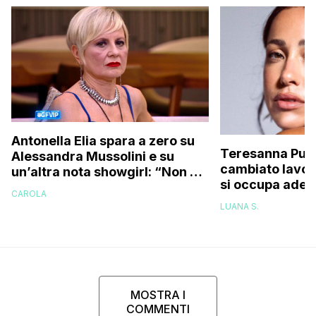
Antonella Elia spara a zero su
Teresanna Pugl
Alessandra Mussolini e su
cambiato lavor
un’altra nota showgirl: “Non è
si occupa adess
una bella donna, e nemmeno
CAROLA
l’avevo fatto q
brava!”
LUANA S.
ora ho deciso 
MOSTRA I
COMMENTI