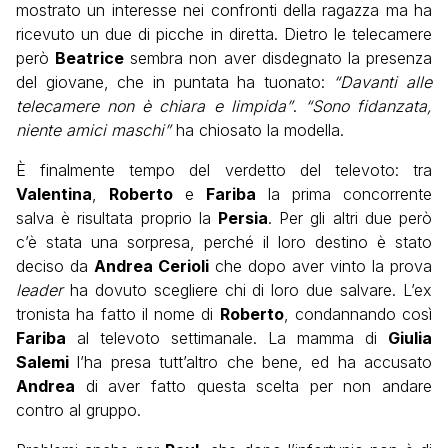
mostrato un interesse nei confronti della ragazza ma ha
ricevuto un due di picche in diretta. Dietro le telecamere
però
Beatrice
sembra non aver disdegnato la presenza
del giovane, che in puntata ha tuonato:
“Davanti alle
telecamere non è chiara e limpida”
.
“Sono fidanzata,
niente amici maschi”
ha chiosato la modella.
È finalmente tempo del verdetto del televoto: tra
Valentina
,
Roberto
e
Fariba
la prima concorrente
salva è risultata proprio la
Persia
. Per gli altri due però
c’è stata una sorpresa, perché il loro destino è stato
deciso da
Andrea Cerioli
che dopo aver vinto la prova
leader
ha dovuto scegliere chi di loro due salvare. L’ex
tronista ha fatto il nome di
Roberto
, condannando così
Fariba
al televoto settimanale. La mamma di
Giulia
Salemi
l’ha presa tutt’altro che bene, ed ha accusato
Andrea
di aver fatto questa scelta per non andare
contro al gruppo.