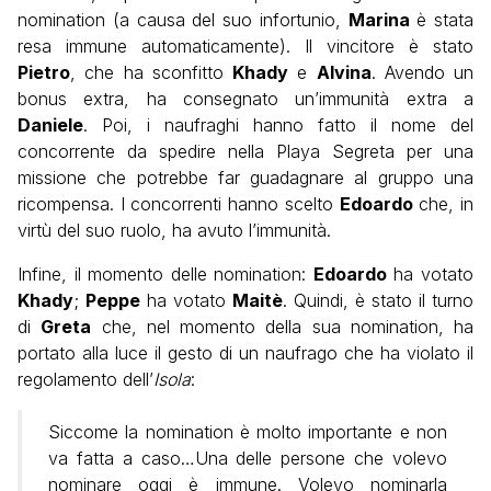
nomination (a causa del suo infortunio,
Marina
è stata
resa immune automaticamente). Il vincitore è stato
Pietro
, che ha sconfitto
Khady
e
Alvina
. Avendo un
bonus extra, ha consegnato un’immunità extra a
Daniele
. Poi, i naufraghi hanno fatto il nome del
concorrente da spedire nella Playa Segreta per una
missione che potrebbe far guadagnare al gruppo una
ricompensa. I concorrenti hanno scelto
Edoardo
che, in
virtù del suo ruolo, ha avuto l’immunità.
Infine, il momento delle nomination:
Edoardo
ha votato
Khady
;
Peppe
ha votato
Maitè
. Quindi, è stato il turno
di
Greta
che, nel momento della sua nomination, ha
portato alla luce il gesto di un naufrago che ha violato il
regolamento dell’
Isola
:
Siccome la nomination è molto importante e non
va fatta a caso…Una delle persone che volevo
nominare oggi è immune. Volevo nominarla