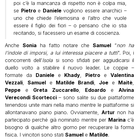
poi c’è la mancanza di rispetto non è colpa mia,
se
Pietro
e
Daniele
vogliono essere anarchici –
uno che chiede l’elemosina e l’altro che vuole
essere il figlio dei fiori – o pensano che io stia
recitando, si facessero un esame di coscienza.
Anche
Sonia
ha fatto notare che
Samuel
“
non ha
l’indole di imporsi, a lui interessa piacere a tutti
“. Poi, i
concorrenti dell’
Isola
si sono sfidati per aggiudicarsi il
duello volto a stabilire il nuovo leader. Le coppie –
formate da
Daniele
e
Khady
,
Pietro
e
Valentina
Vezzali
,
Samuel
e
Matilde
Brandi
,
Joe
e
Maitè
,
Peppe
e
Greta Zuccarello
,
Edoardo
e
Alvina
Verecondi Scortecci
– sono salite su due piattaforme
tenendosi unite mani nella mano mentre le piattaforme si
allontanavano piano piano. Ovviamente,
Artur
non ha
partecipato perché già nominato mentre per
Marina
c’è
bisogno di qualche altro giorno per recuperare la forma
fisica. I vincitori sono stati
Samuel
e
Matilde
.