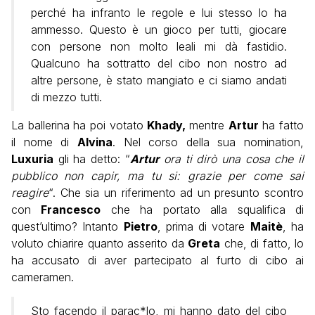
perché ha infranto le regole e lui stesso lo ha
ammesso. Questo è un gioco per tutti, giocare
con persone non molto leali mi dà fastidio.
Qualcuno ha sottratto del cibo non nostro ad
altre persone, è stato mangiato e ci siamo andati
di mezzo tutti.
La ballerina ha poi votato
Khady,
mentre
Artur
ha fatto
il nome di
Alvina
. Nel corso della sua nomination,
Luxuria
gli ha detto: “
Artur
ora ti dirò una cosa che il
pubblico non capir, ma tu si: grazie per come sai
reagire
“. Che sia un riferimento ad un presunto scontro
con
Francesco
che ha portato alla squalifica di
quest’ultimo? Intanto
Pietro
, prima di votare
Maitè
, ha
voluto chiarire quanto asserito da
Greta
che, di fatto, lo
ha accusato di aver partecipato al furto di cibo ai
cameramen.
Sto facendo il parac*lo, mi hanno dato del cibo