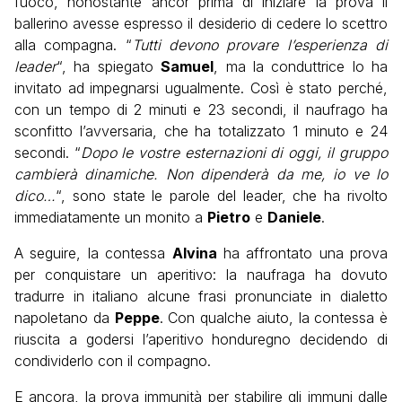
fuoco, nonostante ancor prima di iniziare la prova il
ballerino avesse espresso il desiderio di cedere lo scettro
alla compagna. “
Tutti devono provare l’esperienza di
leader
“, ha spiegato
Samuel
, ma la conduttrice lo ha
invitato ad impegnarsi ugualmente. Così è stato perché,
con un tempo di 2 minuti e 23 secondi, il naufrago ha
sconfitto l’avversaria, che ha totalizzato 1 minuto e 24
secondi. “
Dopo le vostre esternazioni di oggi, il gruppo
cambierà dinamiche. Non dipenderà da me, io ve lo
dico…
“, sono state le parole del leader, che ha rivolto
immediatamente un monito a
Pietro
e
Daniele
.
A seguire, la contessa
Alvina
ha affrontato una prova
per conquistare un aperitivo: la naufraga ha dovuto
tradurre in italiano alcune frasi pronunciate in dialetto
napoletano da
Peppe
. Con qualche aiuto, la contessa è
riuscita a godersi l’aperitivo honduregno decidendo di
condividerlo con il compagno.
E ancora, la prova immunità per stabilire gli immuni dalle