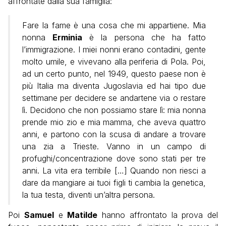
affrontate dalla sua famiglia:
Fare la fame è una cosa che mi appartiene. Mia
nonna
Erminia
è la persona che ha fatto
l’immigrazione. I miei nonni erano contadini, gente
molto umile, e vivevano alla periferia di Pola. Poi,
ad un certo punto, nel 1949, questo paese non è
più Italia ma diventa Jugoslavia ed hai tipo due
settimane per decidere se andartene via o restare
lì. Decidono che non possiamo stare lì: mia nonna
prende mio zio e mia mamma, che aveva quattro
anni, e partono con la scusa di andare a trovare
una zia a Trieste. Vanno in un campo di
profughi/concentrazione dove sono stati per tre
anni. La vita era terribile […] Quando non riesci a
dare da mangiare ai tuoi figli ti cambia la genetica,
la tua testa, diventi un’altra persona.
Poi
Samuel
e
Matilde
hanno affrontato la prova del