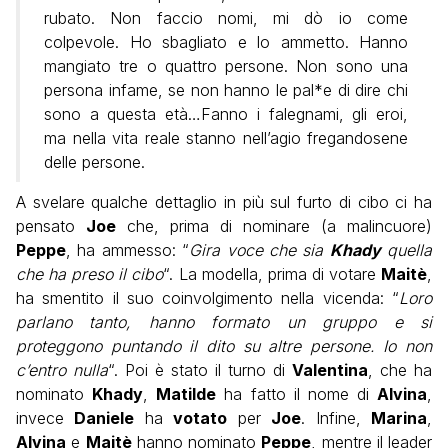
rubato. Non faccio nomi, mi dò io come
colpevole. Ho sbagliato e lo ammetto. Hanno
mangiato tre o quattro persone. Non sono una
persona infame, se non hanno le pal*e di dire chi
sono a questa età…Fanno i falegnami, gli eroi,
ma nella vita reale stanno nell’agio fregandosene
delle persone.
A svelare qualche dettaglio in più sul furto di cibo ci ha
pensato
Joe
che, prima di nominare (a malincuore)
Peppe
, ha ammesso: “
Gira voce che sia
Khady
quella
che ha preso il cibo
“. La modella, prima di votare
Maitè
,
ha smentito il suo coinvolgimento nella vicenda: “
Loro
parlano tanto, hanno formato un gruppo e si
proteggono puntando il dito su altre persone. Io non
c’entro nulla
“. Poi è stato il turno di
Valentina
, che ha
nominato
Khady
,
Matilde
ha fatto il nome di
Alvina
,
invece
Daniele
ha
votato
per
Joe
. Infine,
Marina
,
Alvina
e
Maitè
hanno nominato
Peppe
, mentre il leader