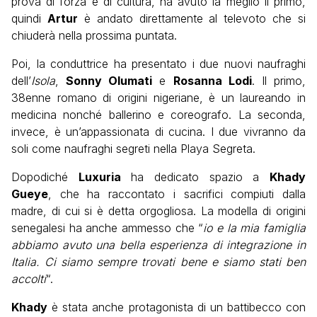
prova di forza e di cultura, ha avuto la meglio il primo,
quindi
Artur
è andato direttamente al televoto che si
chiuderà nella prossima puntata.
Poi, la conduttrice ha presentato i due nuovi naufraghi
dell’
Isola
,
Sonny Olumati
e
Rosanna Lodi
. Il primo,
38enne romano di origini nigeriane, è un laureando in
medicina nonché ballerino e coreografo. La seconda,
invece, è un’appassionata di cucina. I due vivranno da
soli come naufraghi segreti nella Playa Segreta.
Dopodiché
Luxuria
ha dedicato spazio a
Khady
Gueye
, che ha raccontato i sacrifici compiuti dalla
madre, di cui si è detta orgogliosa. La modella di origini
senegalesi ha anche ammesso che “
io e la mia famiglia
abbiamo avuto una bella esperienza di integrazione in
Italia. Ci siamo sempre trovati bene e siamo stati ben
accolti
“.
Khady
è stata anche protagonista di un battibecco con