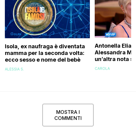
Antonella Elia 
Isola, ex naufraga è diventata
Alessandra Mus
mamma per la seconda volta:
un’altra nota s
ecco sesso e nome del bebè
una bella don
CAROLA
ALESSIA S.
brava!”
MOSTRA I
COMMENTI