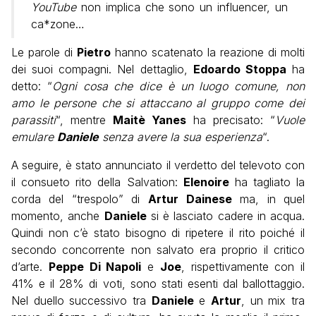
YouTube
non implica che sono un influencer, un
ca*zone…
Le parole di
Pietro
hanno scatenato la reazione di molti
dei suoi compagni. Nel dettaglio,
Edoardo Stoppa
ha
detto: “
Ogni cosa che dice è un luogo comune, non
amo le persone che si attaccano al gruppo come dei
parassiti
“, mentre
Maitè Yanes
ha precisato: “
Vuole
emulare
Daniele
senza avere la sua esperienza
“.
A seguire, è stato annunciato il verdetto del televoto con
il consueto rito della Salvation:
Elenoire
ha tagliato la
corda del “trespolo” di
Artur
Dainese
ma, in quel
momento, anche
Daniele
si è lasciato cadere in acqua.
Quindi non c’è stato bisogno di ripetere il rito poiché il
secondo concorrente non salvato era proprio il critico
d’arte.
Peppe Di Napoli
e
Joe
, rispettivamente con il
41% e il 28% di voti, sono stati esenti dal ballottaggio.
Nel duello successivo tra
Daniele
e
Artur
, un mix tra