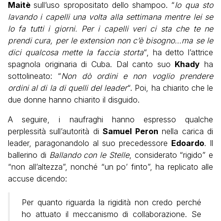
Maitè
sull’uso spropositato dello shampoo. “
Io qua sto
lavando i capelli una volta alla settimana mentre lei se
lo fa tutti i giorni. Per i capelli veri ci sta che te ne
prendi cura, per le extension non c’è bisogno…ma se le
dici qualcosa mette la faccia storta
“, ha detto l’attrice
spagnola originaria di Cuba. Dal canto suo
Khady
ha
sottolineato: “
Non dò ordini e non voglio prendere
ordini al di la di quelli del leader
“. Poi, ha chiarito che le
due donne hanno chiarito il disguido.
A seguire, i naufraghi hanno espresso qualche
perplessità sull’autorità di
Samuel Peron
nella carica di
leader, paragonandolo al suo precedessore
Edoardo
. Il
ballerino di
Ballando con le Stelle
, considerato “rigido” e
“non all’altezza”, nonché “un po’ finto”, ha replicato alle
accuse dicendo:
Per quanto riguarda la rigidità non credo perché
ho attuato il meccanismo di collaborazione. Se