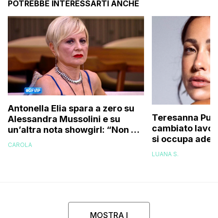
POTREBBE INTERESSARTI ANCHE
Antonella Elia spara a zero su
Teresanna Pugl
Alessandra Mussolini e su
cambiato lavor
un’altra nota showgirl: “Non è
si occupa adess
una bella donna, e nemmeno
CAROLA
l’avevo fatto q
brava!”
LUANA S.
ora ho deciso 
MOSTRA I