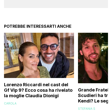
POTREBBE INTERESSARTI ANCHE
Lorenzo Riccardi nel cast del
Grande Fratello
Gf Vip 9? Ecco cosa ha rivelato
Scudieri ha tra
la moglie Claudia Dionigi
Kendi? Le segna
CAROLA
replica dell’ex 
STEFANIA S