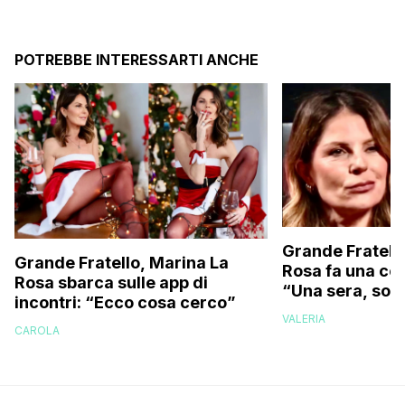
POTREBBE INTERESSARTI ANCHE
Grande Fratell
Grande Fratello, Marina La
Rosa fa una co
Rosa sbarca sulle app di
“Una sera, sott
incontri: “Ecco cosa cerco”
eravamo più di
VALERIA
CAROLA