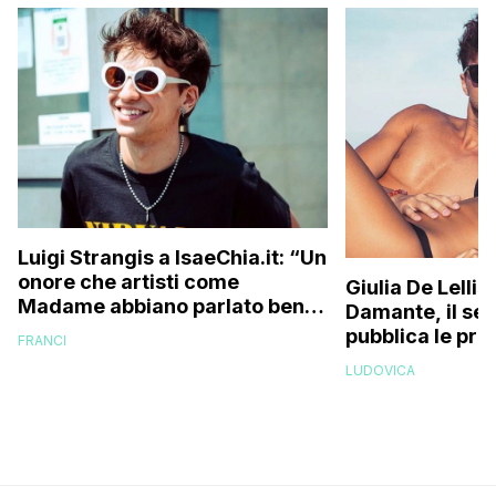
Luigi Strangis a IsaeChia.it: “Un
onore che artisti come
Giulia De Lelli
Madame abbiano parlato bene
Damante, il set
di me, ma prima di pensare alle
pubblica le pri
FRANCI
collaborazioni vorrei
dopo il ritorno
LUDOVICA
costruirmi con la mia musica”