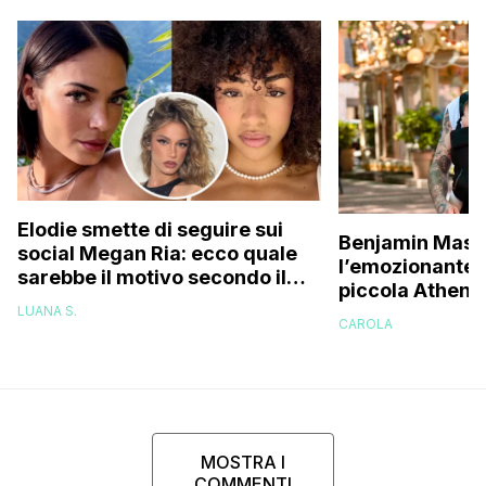
Elodie smette di seguire sui
Benjamin Masc
social Megan Ria: ecco quale
l’emozionante v
sarebbe il motivo secondo il
piccola Athena
web (e c’entra Franceska)
una figlia, pen
LUANA S.
CAROLA
essere capace
MOSTRA I
COMMENTI