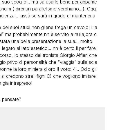
l suo scoglio… ma sa usarlo bene per apparire
igini ( direi un parallelismo verghiano…). Oggi
icienza… kissà se sarà in grado di mantenerla
e dei suoi studi non gliene frega un cavolo! Ha
ni” ma probabilmente nn è servito a nulla,ora ci
ata una bella presentazione la sua… molto
legato al lato estetico… nn è certo li per fare
rso, lo stesso del tronista Giorgio Alfieri che
 privo di personalità che “viaggia” sulla scia
nne la loro miniera d oro!!! voto: 4… Odio gli
si credono stra -fighi C) che vogliono imitare
 gia intrapreso!
 pensate?