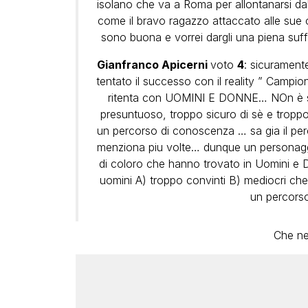
isolano che va a Roma per allontanarsi da
come il bravo ragazzo attaccato alle sue or
sono buona e vorrei dargli una piena suff
Gianfranco Apicerni
voto
4
: sicurament
tentato il successo con il reality ” Campio
ritenta con UOMINI E DONNE… NOn è st
presuntuoso, troppo sicuro di sè e troppo 
un percorso di conoscenza … sa gia il perco
menziona piu volte… dunque un personaggio
di coloro che hanno trovato in Uomini e Do
uomini A) troppo convinti B) mediocri che 
un percorso
Che ne