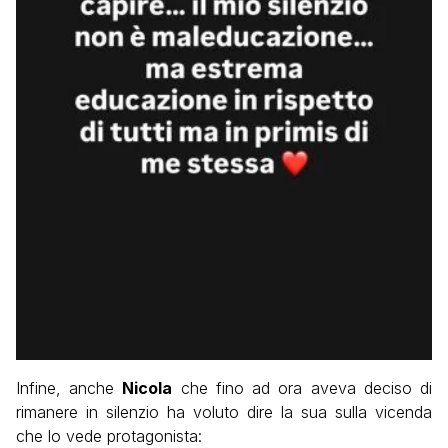
Infine, anche
Nicola
che fino ad ora aveva deciso di
rimanere in silenzio ha voluto dire la sua sulla vicenda
che lo vede protagonista: