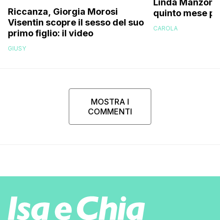
Linda Manzoni s
Riccanza, Giorgia Morosi
quinto mese p
Visentin scopre il sesso del suo
essere in attes
CAROLA
primo figlio: il video
femminuccia, 
volevamo chia
GIUSY
MOSTRA I
COMMENTI