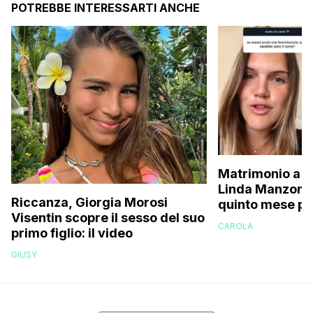
POTREBBE INTERESSARTI ANCHE
Matrimonio a p
Linda Manzoni s
Riccanza, Giorgia Morosi
quinto mese p
Visentin scopre il sesso del suo
essere in attes
CAROLA
primo figlio: il video
femminuccia, 
volevamo chia
GIUSY