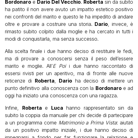
Bordonaro
e
Dario Del Vecchio
.
Roberta
sin da subito
ha patito il non avere avuto un impatto estetico positivo
nei confronti del marito e questo le ha impedito di andare
oltre e provare a costruire una storia.
Dario
, invece, è
rimasto subito colpito dalla moglie e ha cercato in tutti i
modi di conquistarla, ma senza successo.
Alla scelta finale i due hanno deciso di restituire le fedi,
ma di provare a conoscersi senza il peso dell’essere
marito e moglie. All’
E Poi
i due hanno raccontato di
essersi rivisti per un aperitivo, ma di fronte alle nuove
reticenze di
Roberta
,
Dario
ha deciso di mettere un
punto definitivo alla conoscenza con la
Bordonaro
e ad
oggi ha iniziato una conoscenza con una ragazza.
Infine,
Roberta
e
Luca
hanno rappresentato sin da
subito la coppia da manuale per chi decide di partecipare
a un programma come
Matrimonio a Prima Vista
: aiutati
da un positivo impatto iniziale, i due hanno deciso di
impegnarsi a fondo per far funzionare la relazione e