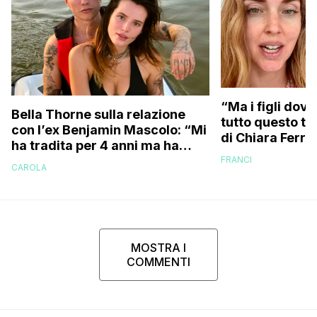
“Ma i figli dove
Bella Thorne sulla relazione
tutto questo te
con l’ex Benjamin Mascolo: “Mi
di Chiara Ferra
ha tradita per 4 anni ma ha
risponde anche 
sostenuto che non contava
FRANCI
essere ingrass
CAROLA
perché…”
MOSTRA I
COMMENTI