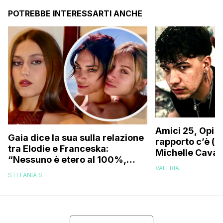
POTREBBE INTERESSARTI ANCHE
Amici 25, Opi s
Gaia dice la sua sulla relazione
rapporto c’è (da
tra Elodie e Franceska:
Michelle Caval
“Nessuno è etero al 100%,
VALERIA
trovo folle che…”
STEFANIA S