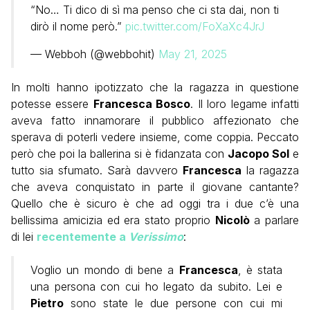
“No… Ti dico di sì ma penso che ci sta dai, non ti
dirò il nome però.”
pic.twitter.com/FoXaXc4JrJ
— Webboh (@webbohit)
May 21, 2025
In molti hanno ipotizzato che la ragazza in questione
potesse essere
Francesca Bosco
. Il loro legame infatti
aveva fatto innamorare il pubblico affezionato che
sperava di poterli vedere insieme, come coppia. Peccato
però che poi la ballerina si è fidanzata con
Jacopo Sol
e
tutto sia sfumato. Sarà davvero
Francesca
la ragazza
che aveva conquistato in parte il giovane cantante?
Quello che è sicuro è che ad oggi tra i due c’è una
bellissima amicizia ed era stato proprio
Nicolò
a parlare
di lei
recentemente a
Verissimo
:
Voglio un mondo di bene a
Francesca
, è stata
una persona con cui ho legato da subito. Lei e
Pietro
sono state le due persone con cui mi