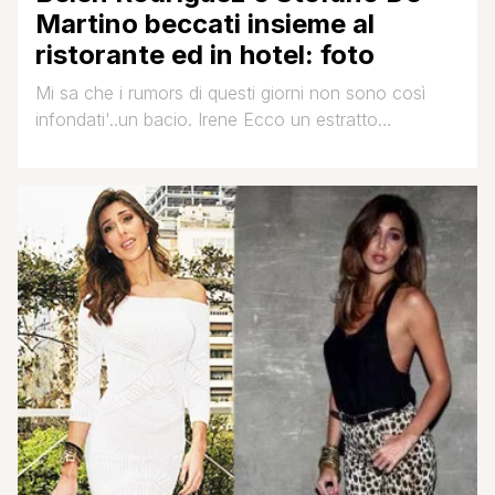
Martino beccati insieme al
ristorante ed in hotel: foto
Mi sa che i rumors di questi giorni non sono così
infondati'..un bacio. Irene Ecco un estratto
dell'articolo apparso oggi su Tgcom: Se fosse vero,
ma ancora nessuno ha confermato, sarebbe la
notizia, quella con la N maiuscola. Il gossip circola
da giorni, ma adesso sembra confermato: Belen e il
ballerino Stefano De Martino, suo [']