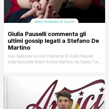
AMICI DI MARIA DE FILIPPI
Giulia Pauselli commenta gli
ultimi gossip legati a Stefano De
Martino
ciao ragazzee eccovi l'opinione di Giulia Pauselli
sulla faccenda Belen-Emma-Stefano da Vanity Fair.
Chloe89 🙂 Giulia Pauselli, ex allieva di Amici, ex di
Stefano De Martino: “È che la sua aria da
cafoncello napoletano, da bello maledetto, colpisce
facile. E noi ci siamo cascate: io, Emma, Belen
Rodriguez, tutte dentro il suo sorriso smagliante, la
sua simpatia eversiva, [']