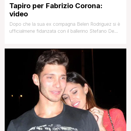
Tapiro per Fabrizio Corona:
video
Dopo che la sua ex compagna Belen Rodriguez si è
ufficialmene fidanzata con il ballerino Stefano De
Martino il bel Fabrizio Corona sarà sicuramente
attapirato! Valerio Staffelli per l'occasione gli ha
consegnato un bel tapiro d'oro, questa la reazione
di Corona: ( clicca sull'immagine per ingrandirla)