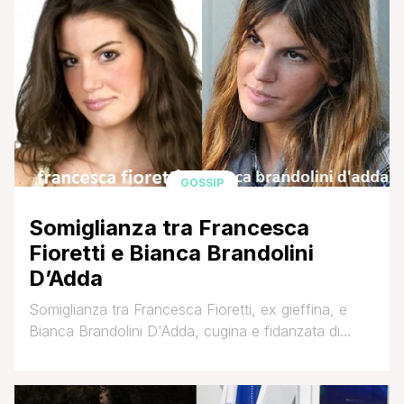
assolutamente ed insorabilmente Down! Lascio
subito la parola a Gly: UP'DOWN Oggi tocca a…
Belen Rodriguez UP – Poteva mai il blog [']
GOSSIP
Somiglianza tra Francesca
Fioretti e Bianca Brandolini
D’Adda
Somiglianza tra Francesca Fioretti, ex gieffina, e
Bianca Brandolini D'Adda, cugina e fidanzata di
Lapo Elkann: Che ne pensate? :roll