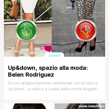
GOSSIP
Up&down, spazio alla moda:
Belen Rodriguez
Eccoci all’appuntamento settimanale con la rubrica
Up'down. La rubrica è curata dalla nostra blogghina
Gly che esaminerà ogni settimana il look di uno dei
personaggi di Uomini e donne o dello spettacolo in
generale indicando una mise Up ed un look