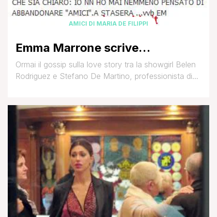
AMICI DI MARIA DE FILIPPI
Emma Marrone scrive…
Ormai il gossip sulla love story tra la showgirl Belen
Rodriguez e Stefano De Martino, professionista di
Amici nonchè (ex)compagno di Emma Marrone,
pare essere confermato e mentre ieri pomeriggio
giravano insistentemente delle voci sulla presunta
assenza nella puntata del serale da parte di Emma
che, si diceva, non avrebbe sopportato di stare in
studio con [']