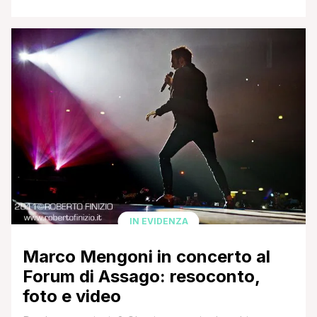
con foto e video cliccando QUI) martedì il Solo Tour
di Marco Mengoni ha fatto tappa a Roma in uno dei
principali palazzetti della capitale, il Palalottomatica.
La vera notizia della serata? La presenza in tribuna
vip di Renato [']
IN EVIDENZA
Marco Mengoni in concerto al
Forum di Assago: resoconto,
foto e video