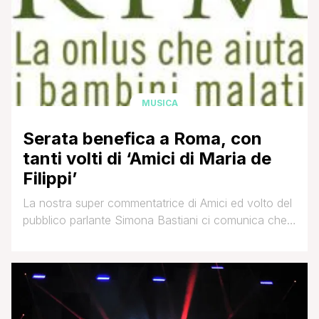
MUSICA
Serata benefica a Roma, con
tanti volti di ‘Amici di Maria de
Filippi’
La nostra super commentatrice di Amici ed volto del
pubblico parlante Simona Bastiani ci comunica che
un'importante evento benefico si svolgerà tra
qualche giorno nella Capitale: Mercoledì 21 Dicembre
presso l'Auditorium GSM in Via Portuense 741 a
Roma ci sarà una serata a scopo benefico con
l'intento di unire lo spettacolo alla raccolta fondi. La