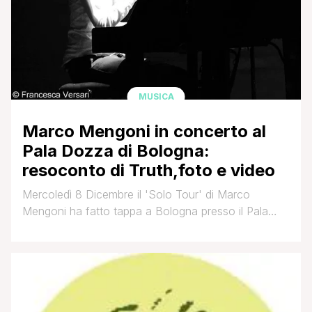
MUSICA
Marco Mengoni in concerto al
Pala Dozza di Bologna:
resoconto di Truth,foto e video
Mercoledì 8 Dicembre il 'Solo Tour' di Marco
Mengoni ha fatto tappa a Bologna presso il Pala
Dozza. Al concerto era presente,dalla Puglia con
furore :ride ,la nostra Truth. Eccovi il suo resoconto
condito da qualche foto e qualche video: Non c'è
due senza tre. Prometto che a questa mi fermo per
quest'anno ahahah! Questa [']