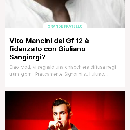
GRANDE FRATELLO
Vito Mancini del Gf 12 è
fidanzato con Giuliano
Sangiorgi?
Ciao Mod, vi segnalo una chiacchiera diffusa negli
ultimi giorni. Praticamente Signorini sull'ultimo
numero di Chi ha scritto nelle Chicche di Gossip
queste righe: 'All'interno della casa del Grande
Fratello c'è un concorrente che sta molto a cuore al
leader di un gruppo musicale che non avrebbe visto
di buon occhio la sua partecipazione al [']