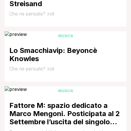
ruedo)',il primo [']
Streisand
Che ne pensate? :roll
MUSICA
Lo Smacchiavip: Beyoncè
Knowles
Che ne pensate? :roll
MUSICA
Fattore M: spazio dedicato a
Marco Mengoni. Posticipata al 2
Settembre l’uscita del singolo
dal titolo ‘Solo (vuelta al ruedo)’