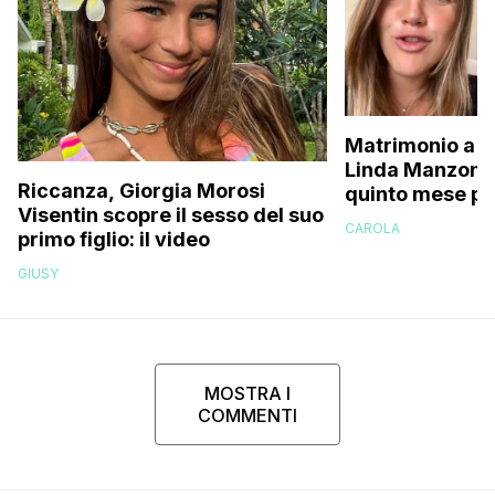
Matrimonio a p
Linda Manzoni s
Riccanza, Giorgia Morosi
quinto mese p
Visentin scopre il sesso del suo
essere in attes
CAROLA
primo figlio: il video
femminuccia, 
volevamo chia
GIUSY
MOSTRA I
COMMENTI