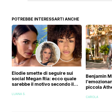
POTREBBE INTERESSARTI ANCHE
Elodie smette di seguire sui
Benjamin M
social Megan Ria: ecco quale
l’emozionan
sarebbe il motivo secondo il
piccola Ath
web (e c’entra Franceska)
una figlia, 
LUANA S.
CAROLA
essere cap