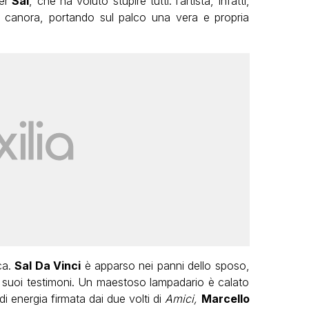
er
Sal
, che ha voluto stupire tutti: l’artista, infatti,
e canora, portando sul palco una vera e propria
ca.
Sal Da Vinci
è apparso nei panni dello sposo,
i suoi testimoni. Un maestoso lampadario è calato
di energia firmata dai due volti di
Amici,
Marcello