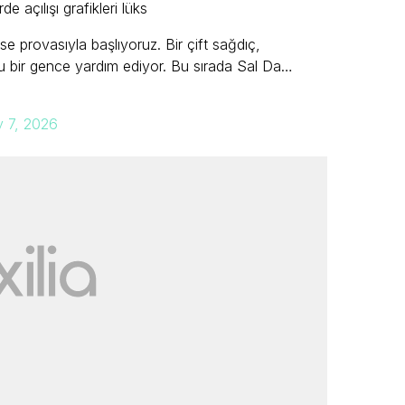
 açılışı grafikleri lüks
e provasıyla başlıyoruz. Bir çift sağdıç,
u bir gence yardım ediyor. Bu sırada Sal Da…
 7, 2026