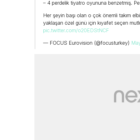
– 4 perdelik tiyatro oyununa benzetmiş. Perde
Her şeyin başı olan o çok önemli takım elbis
yaklaşan özel günü için kıyafet seçen mutl
pic.twitter.com/o20EDStNCF
— FOCUS Eurovision (@focusturkey)
May