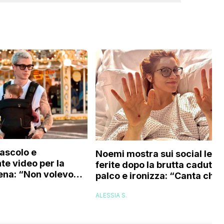
ascolo e
Noemi mostra sui social le
te video per la
ferite dopo la brutta caduta 
ena: “Non volevo
palco e ironizza: “Canta che t
pensavo di non
passa”, come sta ora
ace, ma poi…”
ALESSIA S.