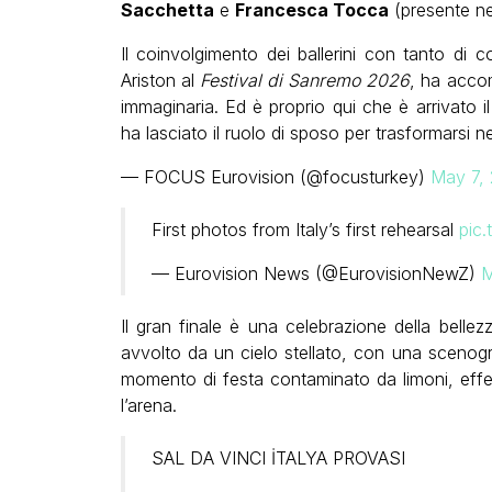
Sacchetta
e
Francesca Tocca
(presente nel
Il coinvolgimento dei ballerini con tanto di c
Ariston al
Festival di Sanremo 2026
, ha acco
immaginaria. Ed è proprio qui che è arrivato i
ha lasciato il ruolo di sposo per trasformarsi ne
— FOCUS Eurovision (@focusturkey)
May 7,
First photos from Italy’s first rehearsal
pic
— Eurovision News (@EurovisionNewZ)
M
Il gran finale è una celebrazione della bellez
avvolto da un cielo stellato, con una scenogr
momento di festa contaminato da limoni, effett
l’arena.
SAL DA VINCI İTALYA PROVASI