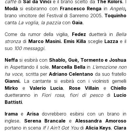
caffè
di
Sal da Vinci
è il brano scelto da
The
Kolors
. I
Modà
si esibiranno con
Francesco Renga
in
Angelo
,
brano vincitore del Festival di Sanremo 2005.
Toquinho
canta
La voglia, la pazzia
con
Gaia
.
Come da rumor della vigilia,
Fedez
duetterà in
Bella
stronza
di
Marco Masini.
Emis Killa
sceglie
Lazza
e il
suo
100 messaggi.
Neffa
si esibirà con
Shablo, Guè, Tormento e Joshua
in Aspettando il sole.
Marcella Bella
in
L’emozione non
ha voce,
scritta per
Adriano Celentano
da suo fratello
Gianni.
La cantante si esibirà con i violinisti gemelli
Mirko
e
Valerio Lucia
.
Rose Villain
e
Chiello
duetteranno in
Fiori rosa, fiori di pesco
di
Lucio
Battisti
.
Irama
e
Arisa
dovrebbero esibirsi con un brano in
inglese.
Serena Brancale
e
Alessandra Amoroso
portano in scena
If I Ain’t Got You
di
Alicia Keys
.
Clara