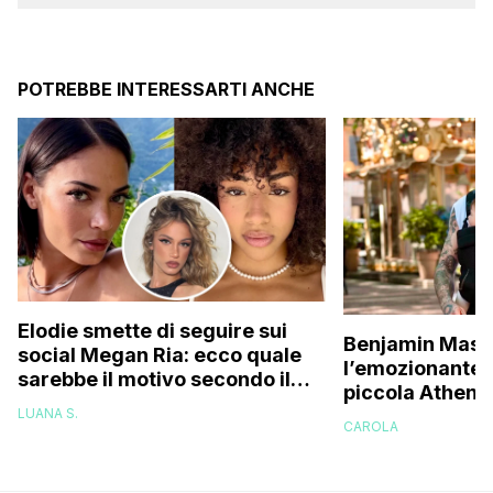
POTREBBE INTERESSARTI ANCHE
Elodie smette di seguire sui
Benjamin Masc
social Megan Ria: ecco quale
l’emozionante v
sarebbe il motivo secondo il
piccola Athena
web (e c’entra Franceska)
una figlia, pen
LUANA S.
CAROLA
essere capace