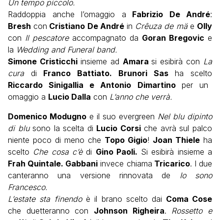
Un tempo piccolo.
Raddoppia anche l’omaggio a
Fabrizio De André
:
Bresh
con
Cristiano De André
in
Crêuza de mä
e
Olly
con
Il pescatore
accompagnato da
Goran Bregovic
e
la
Wedding and Funeral band.
Simone Cristicchi
insieme ad
Amara
si esibirà con
La
cura
di
Franco Battiato.
Brunori Sas
ha scelto
Riccardo Sinigallia e Antonio Dimartino
per un
omaggio a
Lucio Dalla
con
L’anno che verrà.
Domenico Modugno
e il suo evergreen
Nel blu dipinto
di blu
sono la scelta di
Lucio Corsi
che avrà sul palco
niente poco di meno che
Topo Gigio
!
Joan Thiele
ha
scelto
Che cosa c’è
di
Gino Paoli.
Si esibirà insieme a
Frah Quintale.
Gabbani
invece chiama
Tricarico
. I due
canteranno una versione rinnovata de
Io sono
Francesco.
L’estate sta finendo
è il brano scelto dai
Coma Cose
che duetteranno con
Johnson Righeira
.
Rossetto e