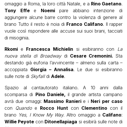
omaggio a Roma, la loro città Natale, e a
Rino Gaetano
.
Tony Effe
e
Noemi
pare abbiano intenzione di
aggiungere alcune barre contro la violenza di genere al
brano Tutto il resto è noia di
Franco Califano
. Il rapper
vuole così rispondere alle accuse sui suoi brani, tacciati
di misoginia.
Rkomi
e
Francesca Michielin
si esibiranno con
La
nuova stella di Broadway
di
Cesare Cremonini.
Sta
destando già euforia l’avvincente – almeno sulla carta –
accoppiata
Giorgia – Annalisa
. Le due si esibiranno
sulle note di
Skyfall
di
Adele
.
Spazio al cantautorato italiano. A 10 anni dalla
scomparsa di
Pino Daniele,
il grande artista campano
avrà due omaggi:
Massimo Ranieri
e i
Neri per caso
con
Quando
e
Rocco Hunt
con
Clementino
con il
brano
Yes, I Know My Way.
Altro omaggio a
Califano
:
Willie Peyote
con
Ditonellapiaga
si esibirà sulle note di