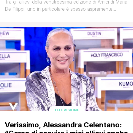
Tra gli allievi della ventitreesima edizione di Amici di Maria
De Filippi, uno in particolare è spesso aspramente
criticato dalla prof. Alessandra Celentano. A Nicholas
Borgogni, ballerino scelto da Raimondo Todaro, la
maestra di danza ha assegnato diversi compiti, perché
convinta che non abbia l'aspetto fisico 'adeguato' per
poter essere considerato un ballerino. Nelle missive [']
TELEVISIONE
Verissimo, Alessandra Celentano: