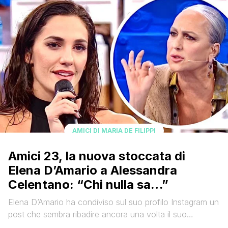
riguardavano la massima obiettività e una votazione [']
AMICI DI MARIA DE FILIPPI
Amici 23, la nuova stoccata di
Elena D’Amario a Alessandra
Celentano: “Chi nulla sa…”
Elena D’Amario ha condiviso sul suo profilo Instagram un
post che sembra ribadire ancora una volta il suo
pensiero circa quanto accaduto durante l’ultima puntata