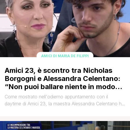
AMICI DI MARIA DE FILIPPI
Amici 23, è scontro tra Nicholas
Borgogni e Alessandra Celentano:
“Non puoi ballare niente in modo
decente”
Come mostrato nell'odierno appuntamento con il
daytime di Amici 23, la maestra Alessandra Celentano ha
assegnato un nuovo compito a Nicholas Borgogni. La
prof. ha nuovamente espresso i suoi dubbi sulle capacità
del ballerino di Raimondo Todaro sottolineando di non