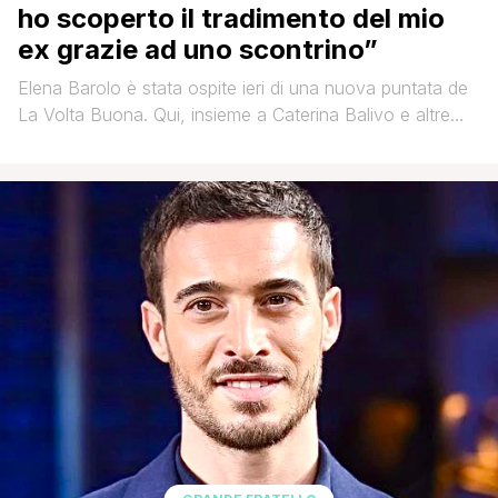
ho scoperto il tradimento del mio
ex grazie ad uno scontrino”
Elena Barolo è stata ospite ieri di una nuova puntata de
La Volta Buona. Qui, insieme a Caterina Balivo e altre
ospiti, ha parlato del tema del tradimento. La showgirl,
tornata single dopo la fine dell'amore con Alessandro
Martorana non si è mai più esposta pubblicamente sulla
sua vita privata. Solo ieri, in occasione della tematica [']