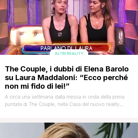
ALTRI REALITY
The Couple, i dubbi di Elena Barolo
su Laura Maddaloni: “Ecco perché
non mi fido di lei!”
A circa una settimana dalla messa in onda della prima
puntata di The Couple, nella Casa del nuovo reality
show condotto da Ilary Blasi sono iniziati i primi scambi
di confidenze fra i componenti del cast così come le
prime opinioni verso i propri compagni di avventura. Nelle
scorse ore durante una chiacchierata nel lettone [']