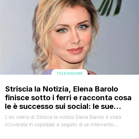
TELEVISIONE
Striscia la Notizia, Elena Barolo
finisce sotto i ferri e racconta cosa
le è successo sui social: le sue
parole
L'ex velina di Striscia la notizia Elena Barolo è stata
ricoverata in ospedale a seguito di un intervento
all'addome. ' L'attrice e conduttrice, che raggiunse il