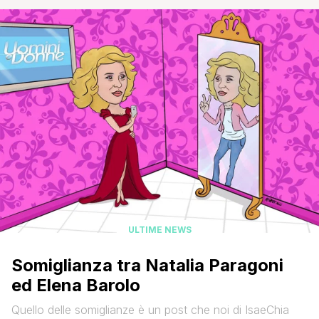
successo nel 2002 affiancando Giorgia Palmas sul
bancone del tg satirico di Canale 5, ha raccontato sui
social cosa le è successo. A circa dieci giorni
dall'operazione l'ex velina [']
ULTIME NEWS
Somiglianza tra Natalia Paragoni
ed Elena Barolo
Quello delle somiglianze è un post che noi di IsaeChia