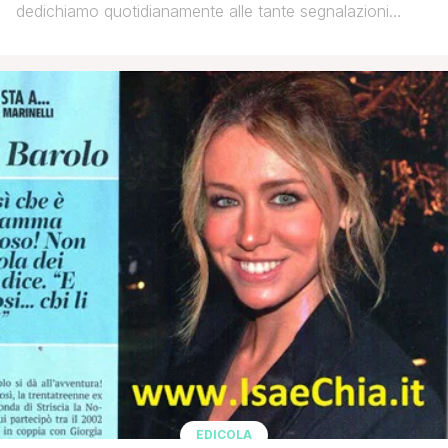
dedichiamo quotidianamente alle tante segnalazioni
inviateci dai lettori del nostro sito (via mail a
isa.e.chia@gmail.com o via social network, tramite le
nostre pagine Facebook, Twitter o Instagram) che
propongono una similitudine fisica che loro riscontrano,
nei tratti o nei colori, tra due personaggi della televisione,
della [']
EDICOLA