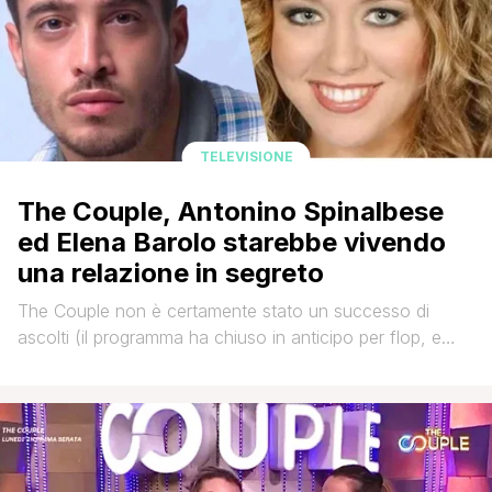
TELEVISIONE
The Couple, Antonino Spinalbese
ed Elena Barolo starebbe vivendo
una relazione in segreto
The Couple non è certamente stato un successo di
ascolti (il programma ha chiuso in anticipo per flop, e
quello che doveva essere il premio finale di un milione di
euro è stato devoluto in beneficenza), ma potrebbe
averci regalato uno dei gossip più caldi dell'estate!
Sembrerebbe, infatti, che un amore sia nato in quei [']