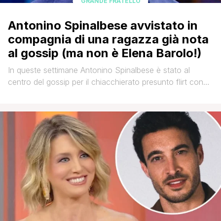
GRANDE FRATELLO
Antonino Spinalbese avvistato in
compagnia di una ragazza già nota
al gossip (ma non è Elena Barolo!)
In queste settimane Antonino Spinalbese è stato al
centro del gossip per il chiacchierato presunto flirt con
Elena Barolo. I due ex compagni di avventura a The
Couple infatti, stando ai rumor, una volta terminata
l'esperienza al reality avrebbero intrapreso una
conoscenza a telecamere spente. A tal proposito era
intervenuto in primis Antonino svelando: Credo [']