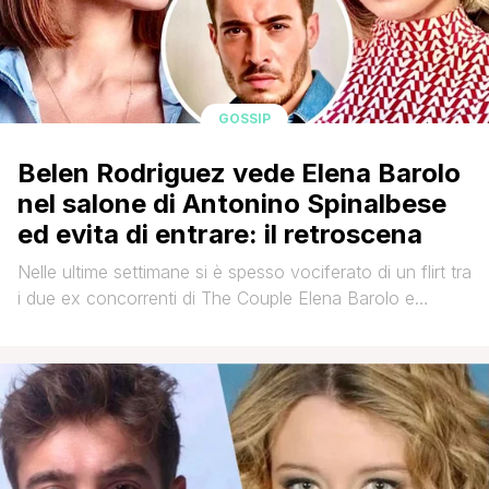
GOSSIP
Belen Rodriguez vede Elena Barolo
nel salone di Antonino Spinalbese
ed evita di entrare: il retroscena
Nelle ultime settimane si è spesso vociferato di un flirt tra
i due ex concorrenti di The Couple Elena Barolo e
Antonino Spinalbese, che dopo aver condiviso
l’esperienza nel reality show di canale 5 avrebbero
deciso di approfondire la loro conoscenza,
frequentandosi anche al di fuori. Una frequentazione che
sembrerebbe aver indispettito Belen Rodriguez, ex [']