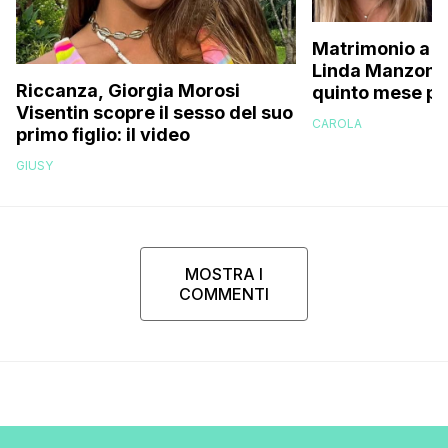
Matrimonio a p
Linda Manzoni s
Riccanza, Giorgia Morosi
quinto mese p
Visentin scopre il sesso del suo
essere in attes
CAROLA
primo figlio: il video
femminuccia, 
volevamo chia
GIUSY
MOSTRA I
COMMENTI