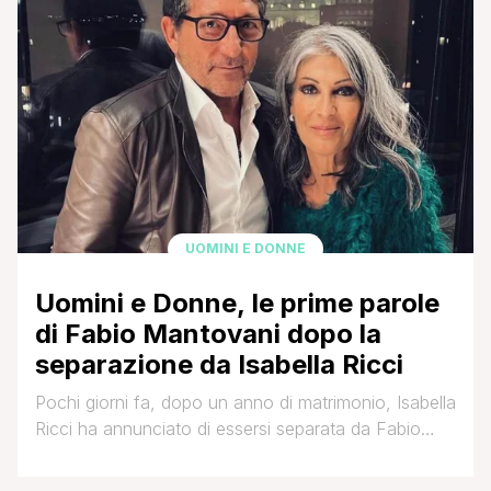
una nuova vita [']
UOMINI E DONNE
Uomini e Donne, le prime parole
di Fabio Mantovani dopo la
separazione da Isabella Ricci
Pochi giorni fa, dopo un anno di matrimonio, Isabella
Ricci ha annunciato di essersi separata da Fabio
Mantovani. La notizia, data al pubblico di Uomini e
Donne e a tutti i suoi follower, è stata data dall'ex