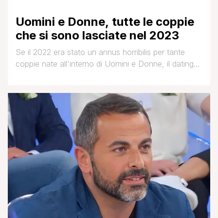
Uomini e Donne, tutte le coppie
che si sono lasciate nel 2023
Se il 2022 era stato un annus horribilis per tante
coppie nate all'interno di Uomini e Donne, il dating
show di Maria De Filippi, il 2023 è stato ancora
peggio! Rotture dolorose, alcune annunciate
(quando ancora erano sotto i petali!). Altre invece
inaspettate. Andiamo a vedere nel dettaglio chi ha
deciso di dirsi addio nell'anno [']