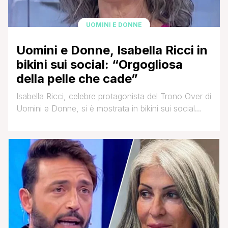
UOMINI E DONNE
Uomini e Donne, Isabella Ricci in
bikini sui social: “Orgogliosa
della pelle che cade”
Isabella Ricci, celebre protagonista del Trono Over di
Uomini e Donne, si è mostrata in bikini sui social
lanciando un messaggio alle sue coetanee. L'ex
Dama poco tempo fa ha parlato dei motivi che
hanno portato al divorzio da Fabio Mantovani,
conosciuto nel dating show e con il quale è
convolata a nozze nel 2018. [']