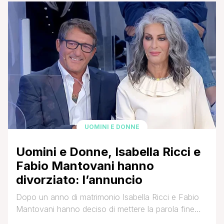
dama del dating show di Maria De Filippi attraverso
un breve post su Instagram: Il 6 giugno mi [']
UOMINI E DONNE
Uomini e Donne, Isabella Ricci e
Fabio Mantovani hanno
divorziato: l’annuncio
Dopo un anno di matrimonio Isabella Ricci e Fabio
Mantovani hanno deciso di mettere la parola fine
alla loro storia d'amore. Ai due ex protagonisti del