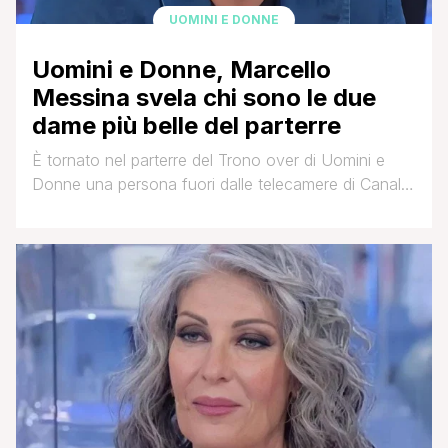
UOMINI E DONNE
Uomini e Donne, Marcello
Messina svela chi sono le due
dame più belle del parterre
È tornato nel parterre del Trono over di Uomini e
Donne una persona fuori dalle telecamere di Canale
5. La relazione fra i due si è conclusa lo scorso
febbraio. Adesso che è nuovamente single Marcello
ha tanta voglia di innamorarsi. Nonostante le
delusioni, l’uomo ha ammesso di credere ancora
nell’anima gemella. E chissà che [']