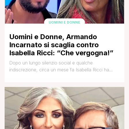
UOMINI E DONNE
Uomini e Donne, Armando
Incarnato si scaglia contro
Isabella Ricci: “Che vergogna!”
Dopo un lungo silenzio social e qualche
indiscrezione, circa un mese fa Isabella Ricci ha
annunciato la fine del suo matrimonio con Fabio
Mantovani, conosciuto nel parterre del trono over di
Uomini e Donne. Una rottura che ha in parte
sorpreso, i due infatti sembravano innamoratissimi e
molto uniti. Per alcuni detrattori è stata la [']