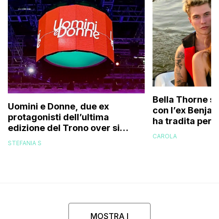
Bella Thorne su
Uomini e Donne, due ex
con l’ex Benja
protagonisti dell’ultima
ha tradita per 
edizione del Trono over si
sostenuto che 
CAROLA
stanno frequentando fuori dal
perché…”
STEFANIA S
programma: ecco chi sono
MOSTRA I