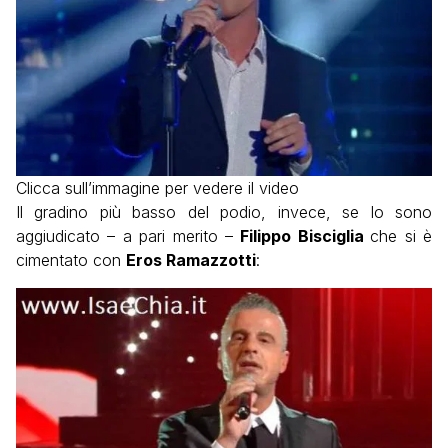
Clicca sull’immagine per vedere il video
Il gradino più basso del podio, invece, se lo sono
aggiudicato – a pari merito –
Filippo Bisciglia
che si è
cimentato con
Eros Ramazzotti
: