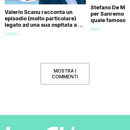
Stefano De Mart
Valerio Scanu racconta un
per Sanremo 2
episodio (molto particolare)
quale famoso c
legato ad una sua ospitata a Le
relativo entour
GIUSY
Iene mai andata in onda: “Belen
paparazzato
CAROLA
Rodriguez ha smesso di
rispondermi al telefono”
MOSTRA I
COMMENTI