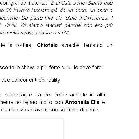
 con grande maturità: “
È andata bene. Siamo due
e 50 l’avevo lasciato già da un anno, un anno e
nche. Da parte mia c’è totale indifferenza. I
i. Civili. Ci siamo lasciati perché non ero più
non aveva senso andare avanti
“.
te la rottura,
Chiofalo
avrebbe tentanto un
sco
fa lo show, è più forte di lui: lo deve fare!
 due concorrenti del reality:
 di interagire tra noi come accade in altri
lmente ho legato molto con
Antonella Elia
e
n cui riuscivo ad avere uno scambio decente.