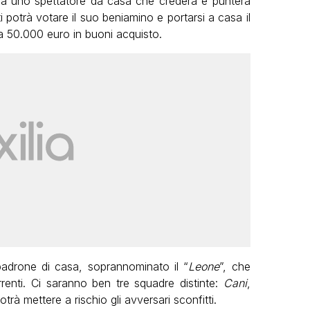
ma uno spettatore da casa che crederà e punterà
tti potrà votare il suo beniamino e portarsi a casa il
a 50.000 euro in buoni acquisto.
o padrone di casa, soprannominato il “
Leone
”, che
enti. Ci saranno ben tre squadre distinte:
Cani
,
otrà mettere a rischio gli avversari sconfitti.