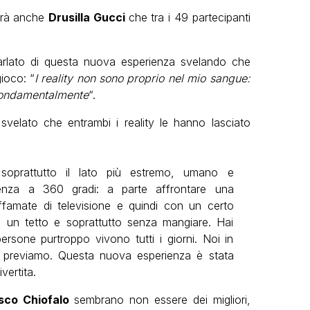
sarà anche
Drusilla Gucci
che tra i 49 partecipanti
arlato di questa nuova esperienza svelando che
gioco: “
I reality non sono proprio nel mio sangue:
 fondamentalmente
“.
svelato che entrambi i reality le hanno lasciato
 soprattutto il lato più estremo, umano e
enza a 360 gradi: a parte affrontare una
famate di televisione e quindi con un certo
a un tetto e soprattutto senza mangiare. Hai
ersone purtroppo vivono tutti i giorni. Noi in
 previamo. Questa nuova esperienza è stata
vertita.
sco Chiofalo
sembrano non essere dei migliori,