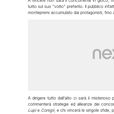
A vincere non sarà il concorrente in gioco, 
tutto sul suo “volto” preferito. Il pubblico infa
montepremi accumulato dai protagonisti, fino 
A dirigere tutto dall’alto ci sarà il misterios
commenterà strategie ed alleanze dei concorr
Lupi
e
Conigli
, e chi vincerà le singole sfide, p