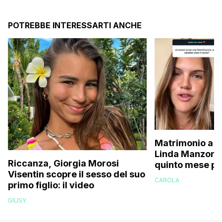
POTREBBE INTERESSARTI ANCHE
Matrimonio a p
Linda Manzoni s
Riccanza, Giorgia Morosi
quinto mese p
Visentin scopre il sesso del suo
essere in attes
CAROLA
primo figlio: il video
femminuccia, 
volevamo chia
GIUSY