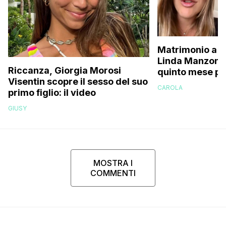
Matrimonio a p
Linda Manzoni s
Riccanza, Giorgia Morosi
quinto mese p
Visentin scopre il sesso del suo
essere in attes
CAROLA
primo figlio: il video
femminuccia, 
volevamo chia
GIUSY
MOSTRA I
COMMENTI