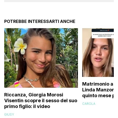
POTREBBE INTERESSARTI ANCHE
Matrimonio a p
Linda Manzoni s
Riccanza, Giorgia Morosi
quinto mese p
Visentin scopre il sesso del suo
essere in attes
CAROLA
primo figlio: il video
femminuccia, 
volevamo chia
GIUSY