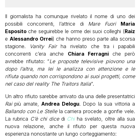
Il giornalista ha comunque rivelato il nome di uno dei
possibili concorrenti, l’attrice di
Mare Fuori
Maria
Esposito
che seguirebbe le orme dei suoi colleghi (
Raiz
e
Alessandro Orrei
) che hanno preso parte alla scorsa
stagione.
Vanity Fair
ha rivelato che tra i papabili
concorrenti c’era anche
Chiara Ferragni
che però
avrebbe rifiutato: “
Le proposte televisive piovono una
dopo l’altra, ma lei le analizza con attenzione e le
rifiuta quando non corrispondono ai suoi progetti, come
nel caso del reality The Traitors Italia
“.
Un altro rifiuto sarebbe arrivato da una delle presentatrici
Rai
più amate,
Andrea Delogu
. Dopo la sua vittoria a
Ballando con Le Stelle
la carriera procede a gonfie vele.
La rubrica
C’è chi dice
di
Chi
ha svelato, oltre alla sua
nuova relazione, anche il rifiuto per questa nuova
esperienza nonostante un lungo corteggiamento: